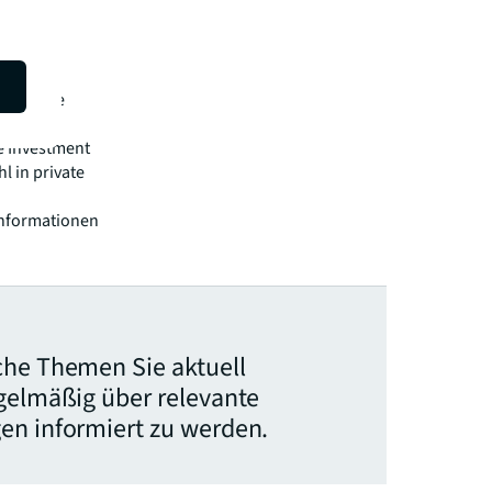
den,
n
ührende
heitliche
lobaler
e Investment
 in private
informationen
che Themen Sie aktuell
egelmäßig über relevante
en informiert zu werden.