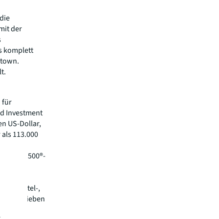
die
mit der
s
s komplett
dtown.
t.
 für
nd Investment
n US-Dollar,
 als 113.000
 Fortune 500®-
zung,
und
rie-, Hotel-,
. Angetrieben
ür eine
.