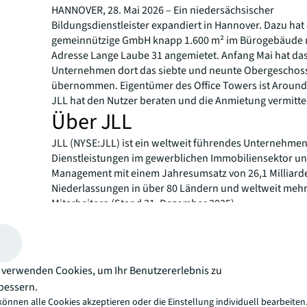
HANNOVER, 28. Mai 2026 – Ein niedersächsischer
Bildungsdienstleister expandiert in Hannover. Dazu hat 
gemeinnützige GmbH knapp 1.600 m² im Bürogebäude 
Adresse Lange Laube 31 angemietet. Anfang Mai hat da
Unternehmen dort das siebte und neunte Obergeschos
übernommen. Eigentümer des Office Towers ist Aroun
JLL hat den Nutzer beraten und die Anmietung vermittel
Über JLL
JLL (NYSE:JLL) ist ein weltweit führendes Unternehmen
Dienstleistungen im gewerblichen Immobiliensektor u
Management mit einem Jahresumsatz von 26,1 Milliarde
Niederlassungen in über 80 Ländern und weltweit mehr
Mitarbeitern (Stand 31. Dezember 2025).
Seit mehr als 200 Jahren vertrauen Kunden auf JLL, ein
Unternehmen, um sie beim sicheren Kauf, Bau, der Nut
Verwaltung und Investition in verschiedene Branchen 
Immobilienarten zu unterstützen, darunter Büro-, Indust
 verwenden Cookies, um Ihr Benutzererlebnis zu
Wohn-, Einzelhandels- und Rechenzentrumsimmobilien
bessern.
von unserem Ziel, die Zukunft der Immobilienbranche f
können alle Cookies akzeptieren oder die Einstellung individuell bearbeiten