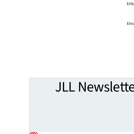
Erf
Ein
JLL Newslette