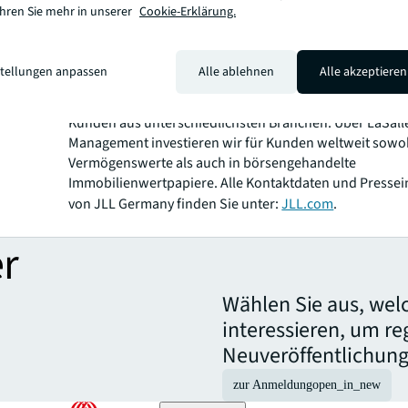
bessere Welt zu gestalten, unterstützen wir unsere Kun
ahren Sie mehr in unserer
Cookie-Erklärung.
Mitarbeitenden und Gemeinschaften dabei, die richtige
Entscheidungen zu treffen.
Gestützt auf umfangreiche globale Datenbanken und f
stellungen anpassen
Alle ablehnen
Alle akzeptieren
Technologiekompetenzen bieten wir koordinierte, ganz
Immobiliendienstleistungen für ein breites Spektrum g
Kunden aus unterschiedlichsten Branchen. Über LaSall
Management investieren wir für Kunden weltweit sowohl
Vermögenswerte als auch in börsengehandelte
Immobilienwertpapiere. Alle Kontaktdaten und Presse
von JLL Germany finden Sie unter:
JLL.com
.
r
Wählen Sie aus, wel
interessieren, um r
Neuveröffentlichung
zur Anmeldung
open_in_new