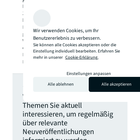
lokaler Expertise. Angetrieben von unserem
Ziel, die Zukunft von Immobilien für eine
bessere Welt zu gestalten, helfen wir unseren
Kunden, Mitarbeitern und der Gesellschaft –
Wir verwenden Cookies, um Ihr
getreu unserem Leitspruch „SEE A BRIGHTER
Benutzererlebnis zu verbessern.
WAY“. JLL ist der Markenname und ein
Sie können alle Cookies akzeptieren oder die
eingetragenes Markenzeichen von Jones
Einstellung individuell bearbeiten. Erfahren Sie
Lang LaSalle Incorporated. Weitere
mehr in unserer
Cookie-Erklärung.
Informationen finden Sie unter
jll.com
.
Einstellungen anpassen
JLL Newsletter
Alle ablehnen
Alle akzeptieren
Wählen Sie aus, welche
Themen Sie aktuell
interessieren, um regelmäßig
über relevante
Neuveröffentlichungen