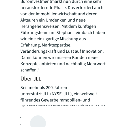
Büroinvestmentmarkt nun durch eine sehr
herausfordernde Phase. Das erfordert auch
von der Immobilienwirtschaft und deren
Akteuren ein Umdenken und neue
Herangehensweisen. Mit dem künftigen
Führungsteam um Stephan Leimbach haben
wir eine einzigartige Mischung aus
Erfahrung, Marktexpertise,
Veränderungskraft und Lust auf Innovation.
Damit können wir unseren Kunden neue
Konzepte anbieten und nachhaltig Mehrwert
schaffen.“
Über JLL
Seit mehr als 200 Jahren
unterstützt JLL (NYSE: JLL), ein weltweit
führendes Gewerbeimmobilien- und
Investmentmanagementunternehmen, seine
Kunden beim Kauf, Bau, der Nutzung,
Verwaltung und Investition in eine Vielzahl
von Gewerbe-, Industrie-, Hotel-, Wohn- und