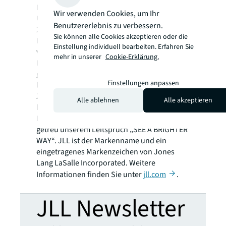
Einzelhandelsimmobilien. Als Fortune-500®-
Wir verwenden Cookies, um Ihr
Unternehmen mit einem Jahresumsatz von
Benutzererlebnis zu verbessern.
20,8 Milliarden US-Dollar und
Sie können alle Cookies akzeptieren oder die
Niederlassungen in mehr als 80 Ländern
Einstellung individuell bearbeiten. Erfahren Sie
weltweit bieten unsere rund 106.000
mehr in unserer
Cookie-Erklärung.
Mitarbeiter die Leistungsfähigkeit einer
globalen Plattform in Kombination mit
Einstellungen anpassen
lokaler Expertise. Angetrieben von unserem
Ziel, die Zukunft von Immobilien für eine
Alle ablehnen
Alle akzeptieren
bessere Welt zu gestalten, helfen wir unseren
Kunden, Mitarbeitern und der Gesellschaft –
getreu unserem Leitspruch „SEE A BRIGHTER
WAY“. JLL ist der Markenname und ein
eingetragenes Markenzeichen von Jones
Lang LaSalle Incorporated. Weitere
Informationen finden Sie unter
jll.com
.
JLL Newsletter