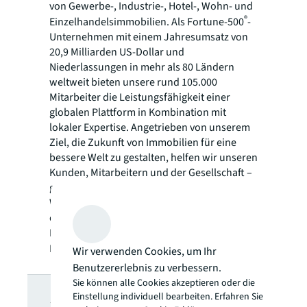
von Gewerbe-, Industrie-, Hotel-, Wohn- und
®
Einzelhandelsimmobilien. Als Fortune-500
-
Unternehmen mit einem Jahresumsatz von
20,9 Milliarden US-Dollar und
Niederlassungen in mehr als 80 Ländern
weltweit bieten unsere rund 105.000
Mitarbeiter die Leistungsfähigkeit einer
globalen Plattform in Kombination mit
lokaler Expertise. Angetrieben von unserem
Ziel, die Zukunft von Immobilien für eine
bessere Welt zu gestalten, helfen wir unseren
Kunden, Mitarbeitern und der Gesellschaft –
getreu unserem Leitspruch „SEE A BRIGHTER
WAY“. JLL ist der Markenname und ein
eingetragenes Markenzeichen von Jones
Lang LaSalle Incorporated. Weitere
Informationen finden Sie unter
jll.com
.
Wir verwenden Cookies, um Ihr
Benutzererlebnis zu verbessern.
JLL Newsletter
Sie können alle Cookies akzeptieren oder die
Einstellung individuell bearbeiten. Erfahren Sie