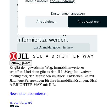
mehr in unserer
Cookie-Erklärung.
Wählen Sie aus, welche
Themen Sie aktuell
Einstellungen anpassen
interessieren, um regelmäßig
Alle ablehnen
Alle akzeptieren
über relevante
Neuveröffentlichungen
informiert zu werden.
zur Anmeldung
open_in_new
arrow_upward
Es gibt den gewohnten Weg, Immobilienwerte zu
schaffen. Und dann gibt es den JLL-Weg: Innovativer,
intelligenter, den Menschen im Blick. Entdecken Sie mit
JLL neue Perspektiven für Ihre Immobilienlösungen. SEE
A BRIGHTER WAY mit JLL.
Newsletter abonnieren
arrow_forward