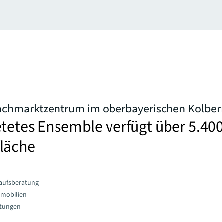
Fachmarktzentrum im oberbayerischen Kolbe
tetes Ensemble verfügt über 5.40
läche
aufsberatung
mmobilien
stungen