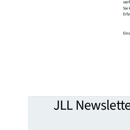
ver
Sie 
Erf
Ein
JLL Newslette