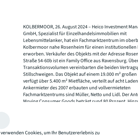
KOLBERMOOR, 26. August 2024 – Heico Investment Ma
GmbH, Spezialist für Einzelhandelsimmobilien mit
Lebensmittelanker, hat ein Fachmarktzentrum im ober
Kolbermoor nahe Rosenheim für einen institutionellen
erworben. Verkäufer des Objekts mit der Adresse Ros
Straße 54-60b ist ein Family Office aus Ravensburg. Übe
Transaktionsvolumen vereinbarten die beiden Vertrags
Stillschweigen. Das Objekt auf einem 19.000 m² große
verfügt über 5.400 m² Mietfläche, verteilt auf acht Laden
Ankermieter des 2007 erbauten und vollvermieteten
Fachmarktzentrums sind Müller, Netto und Lidl. Der Ante
Moving Consumer Goods beträgt rund 80 Prozent. Hi
etwa 200 Parkplätze. JLL hat den Käufer beraten und di
vermittelt.
Über JLL
 verwenden Cookies, um Ihr Benutzererlebnis zu
Seit mehr als 200 Jahren unterstützt JLL (NYSE: JLL), ei