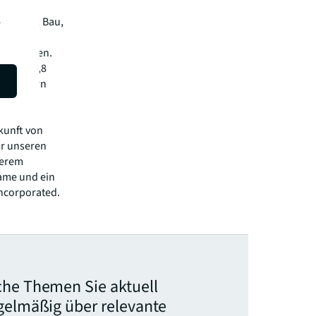
.
m Kauf, Bau,
l von
immobilien.
z von 20,8
80 Ländern
tion mit
ukunft von
ir unseren
serem
ame und ein
ncorporated.
che Themen Sie aktuell
egelmäßig über relevante