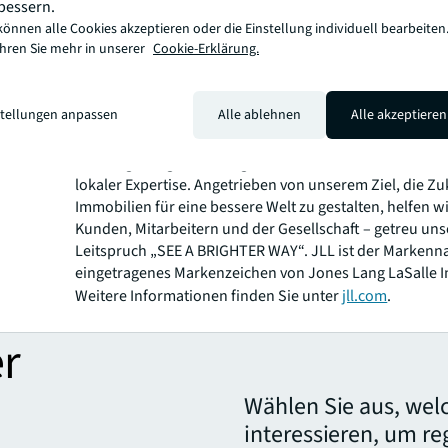
bessern.
führendes Gewerbeimmobilien- und
können alle Cookies akzeptieren oder die Einstellung individuell bearbeiten
Investmentmanagementunternehmen, seine Kunden bei
ahren Sie mehr in unserer
Cookie-Erklärung.
der Nutzung, Verwaltung und Investition in eine Vielzah
Gewerbe-, Industrie-, Hotel-, Wohn- und Einzelhandels
Als Fortune-500®-Unternehmen mit einem Jahresumsat
stellungen anpassen
Alle ablehnen
Alle akzeptieren
Milliarden US-Dollar und Niederlassungen in mehr als 
weltweit bieten unsere rund 110.000 Mitarbeiter die
Leistungsfähigkeit einer globalen Plattform in Kombina
lokaler Expertise. Angetrieben von unserem Ziel, die Z
Immobilien für eine bessere Welt zu gestalten, helfen w
Kunden, Mitarbeitern und der Gesellschaft – getreu un
Leitspruch „SEE A BRIGHTER WAY“. JLL ist der Markenn
eingetragenes Markenzeichen von Jones Lang LaSalle I
Weitere Informationen finden Sie unter
jll.com
.
r
Wählen Sie aus, wel
interessieren, um r