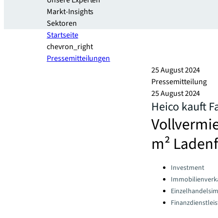
Unsere Experten
Markt-Insights
Sektoren​
Startseite
chevron_right
Pressemitteilungen
25 August 2024
Pressemitteilung
25 August 2024
Heico kauft 
Vollvermie
m² Ladenf
Categories:
Investment
Immobilienverk
Einzelhandelsi
Finanzdienstlei