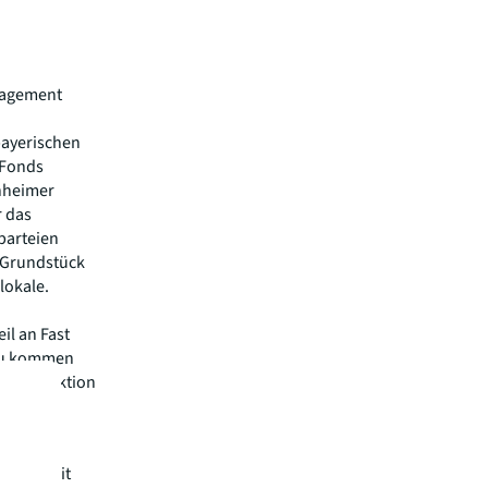
nagement
bayerischen
 Fonds
enheimer
r das
parteien
n Grundstück
lokale.
il an Fast
nzu kommen
e Transaktion
n weltweit