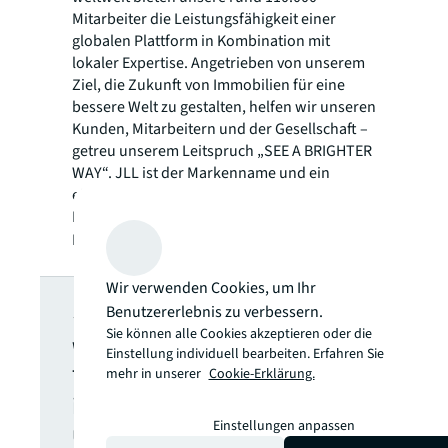
Mitarbeiter die Leistungsfähigkeit einer
globalen Plattform in Kombination mit
lokaler Expertise. Angetrieben von unserem
Ziel, die Zukunft von Immobilien für eine
bessere Welt zu gestalten, helfen wir unseren
Kunden, Mitarbeitern und der Gesellschaft –
getreu unserem Leitspruch „SEE A BRIGHTER
WAY“. JLL ist der Markenname und ein
eingetragenes Markenzeichen von Jones
Lang LaSalle Incorporated. Weitere
Informationen finden Sie unter
jll.com
.
JLL Newsletter
Wir verwenden Cookies, um Ihr
Benutzererlebnis zu verbessern.
Sie können alle Cookies akzeptieren oder die
Wählen Sie aus, welche
Einstellung individuell bearbeiten. Erfahren Sie
Themen Sie aktuell
mehr in unserer
Cookie-Erklärung.
interessieren, um regelmäßig
Einstellungen anpassen
über relevante