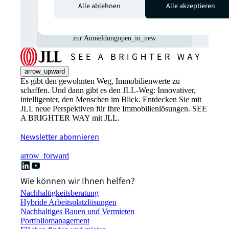
Neuveröffentlichungen
Alle ablehnen
Alle akzeptieren
informiert zu werden.
zur Anmeldung
open_in_new
arrow_upward
Es gibt den gewohnten Weg, Immobilienwerte zu
schaffen. Und dann gibt es den JLL-Weg: Innovativer,
intelligenter, den Menschen im Blick. Entdecken Sie mit
JLL neue Perspektiven für Ihre Immobilienlösungen. SEE
A BRIGHTER WAY mit JLL.
Newsletter abonnieren
arrow_forward
Wie können wir Ihnen helfen?
Nachhaltigkeitsberatung
Hybride Arbeitsplatzlösungen
Nachhaltiges Bauen und Vermieten
Portfoliomanagement