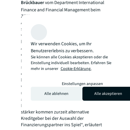
Brückbauer
vom Department International
Finance and Financial Management beim
ZEW.
Auch für die Refinanzierungsmärkte haben
sich die Einschätzungen zum Teil deutlich
verschlechtert. Einzig der Markt für Einlagen
konnte sich im zweiten Quartal 2022 beim
Wir verwenden Cookies, um Ihr
Ausblick leicht verbessern. Am besten fallen
Benutzererlebnis zu verbessern.
die Einschätzungen für Pfandbriefe aus, die
Sie können alle Cookies akzeptieren oder die
Immobilienaktienmärkte werden am
Einstellung individuell bearbeiten. Erfahren Sie
schlechtesten beurteilt. Auffallend ist zudem,
mehr in unserer
Cookie-Erklärung.
dass sich die Banken beim Underwriting, also
bei der direkten Kreditvergabe, zurückhalten
Einstellungen anpassen
wollen. Der Antwortensaldo steht hier bei
minus 54,4 Punkten. „Banken sind zurzeit
Alle ablehnen
Alle akzeptieren
äußerst vorsichtig unterwegs und prüfen
Finanzierungsanfragen sehr genau. Umso
stärker kommen zurzeit alternative
Kreditgeber bei der Auswahl der
Finanzierungspartner ins Spiel“, erläutert