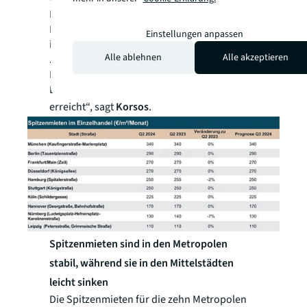
Insbesondere die Anmietungsaktivitäten der
Drogeriemarktketten sanken von 33.200 m²
Einstellungen anpassen
im Jahr 2019 auf 3.390 m² im abgelaufenen
Alle ablehnen
Alle akzeptieren
Jahr. „Offenbar hat die Branche ihre
Expansionsziele im Bereich Innenstadt/1a-
Lage und damit eine gewisse Marktsättigung
erreicht“, sagt
Korsos
.
Spitzenmieten sind in den Metropolen
stabil, während sie in den Mittelstädten
leicht sinken
Die Spitzenmieten für die zehn Metropolen