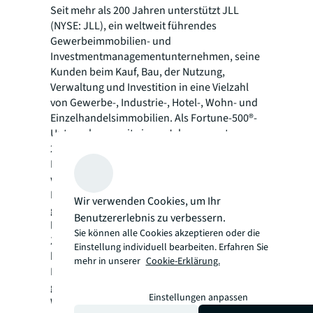
Seit mehr als 200 Jahren unterstützt JLL
(NYSE: JLL), ein weltweit führendes
Gewerbeimmobilien- und
Investmentmanagementunternehmen, seine
Kunden beim Kauf, Bau, der Nutzung,
Verwaltung und Investition in eine Vielzahl
von Gewerbe-, Industrie-, Hotel-, Wohn- und
Einzelhandelsimmobilien. Als Fortune-500®-
Unternehmen mit einem Jahresumsatz von
23,4 Milliarden US-Dollar und
Niederlassungen in mehr als 80 Ländern
weltweit bieten unsere rund 112.000
Mitarbeiter die Leistungsfähigkeit einer
Wir verwenden Cookies, um Ihr
globalen Plattform in Kombination mit
Benutzererlebnis zu verbessern.
lokaler Expertise. Angetrieben von unserem
Sie können alle Cookies akzeptieren oder die
Ziel, die Zukunft von Immobilien für eine
Einstellung individuell bearbeiten. Erfahren Sie
bessere Welt zu gestalten, helfen wir unseren
mehr in unserer
Cookie-Erklärung.
Kunden, Mitarbeitern und der Gesellschaft –
getreu unserem Leitspruch „SEE A BRIGHTER
Einstellungen anpassen
WAY“. JLL ist der Markenname und ein