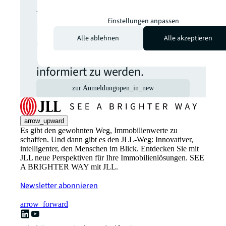
Wählen Sie aus, welche
Themen Sie aktuell
Einstellungen anpassen
interessieren, um regelmäßig
Alle ablehnen
Alle akzeptieren
über relevante
Neuveröffentlichungen
informiert zu werden.
zur Anmeldung
open_in_new
arrow_upward
Es gibt den gewohnten Weg, Immobilienwerte zu
schaffen. Und dann gibt es den JLL-Weg: Innovativer,
intelligenter, den Menschen im Blick. Entdecken Sie mit
JLL neue Perspektiven für Ihre Immobilienlösungen. SEE
A BRIGHTER WAY mit JLL.
Newsletter abonnieren
arrow_forward