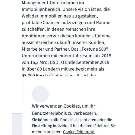
Management-Unternehmen im
Immobilienbereich. Unsere Vision ist es, die
Welt der Immobilien neu zu gestalten,
profitable Chancen aufzuzeigen und Räume
zu schaffen, in denen Menschen ihre
Ambitionen verwirklichen können – für eine
aussichtsreiche Zukunft unserer Kunden,
Mitarbeiter und Partner. Das „Fortune 500“
Unternehmen mit einem Jahresumsatz 2018
von 16,3 Mrd. USD ist Ende September 2019
in über 80 Ländern mit weltweit mehr als
93.000 Beschäftigten tätig. JLL ist der
Markenname und ein eingetragenes
Markenzeichen von Jones Lang LaSalle
Incorporated. Weitere Informationen finden
Sie unter
jll.com
.
Wir verwenden Cookies, um Ihr
Benutzererlebnis zu verbessern.
JLL Newsletter
Sie können alle Cookies akzeptieren oder die
Einstellung individuell bearbeiten. Erfahren Sie
mehr in unserer
Cookie-Erklärung.