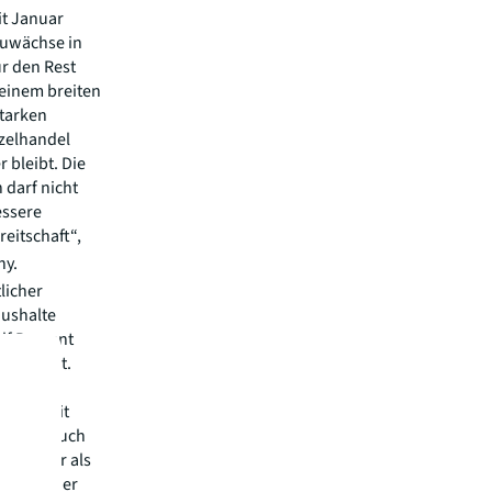
t Januar
Zuwächse in
ür den Rest
einem breiten
starken
nzelhandel
 bleibt. Die
darf nicht
essere
eitschaft“,
ny.
licher
aushalte
lf Prozent
n Prozent.
ltener
liegt seit
e zeigt auch
für mehr als
Anstieg der