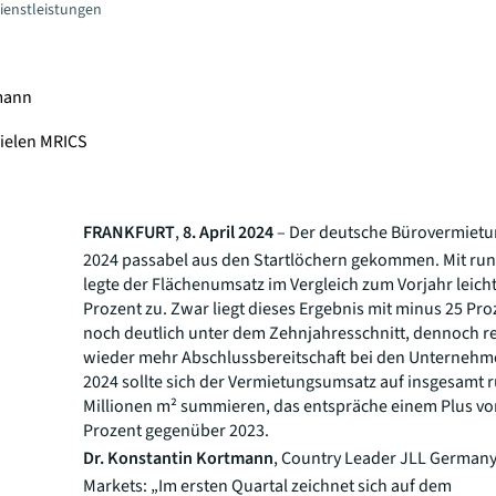
Dienstleistungen
tmann
ielen MRICS
n
FRANKFURT
,
8. April 2024
– Der deutsche Bürovermietu
2024 passabel aus den Startlöchern gekommen. Mit ru
legte der Flächenumsatz im Vergleich zum Vorjahr leich
Prozent zu. Zwar liegt dieses Ergebnis mit minus 25 Pr
noch deutlich unter dem Zehnjahresschnitt, dennoch reg
wieder mehr Abschlussbereitschaft bei den Unternehm
2024 sollte sich der Vermietungsumsatz auf insgesamt 
Millionen m² summieren, das entspräche einem Plus vo
Prozent gegenüber 2023.
Dr. Konstantin Kortmann
, Country Leader JLL German
Markets: „Im ersten Quartal zeichnet sich auf dem