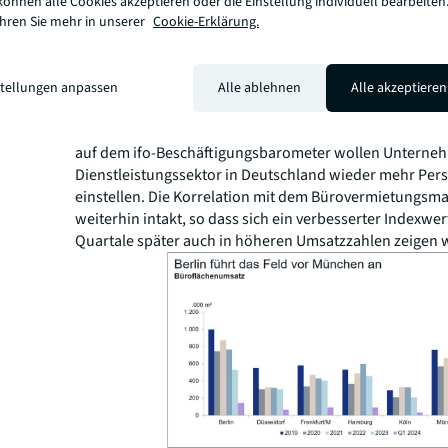
können alle Cookies akzeptieren oder die Einstellung individuell bearbeiten
Löhne im Jahresverlauf sorgen, so dass in der Folge da
ahren Sie mehr in unserer
Cookie-Erklärung.
Binnenkonjunktur wieder einen positiven Wachstumsbei
kann“, so
Scheunemann
.
Neben den Stimmungsindikatoren ist für den Büromarkt
stellungen anpassen
Alle ablehnen
Alle akzeptieren
die Einstellungsbereitschaft der Unternehmen von Bed
auch hier gab es im März ein wieder freundlicheres Bild
auf dem ifo-Beschäftigungsbarometer wollen Unterne
Dienstleistungssektor in Deutschland wieder mehr Per
einstellen. Die Korrelation mit dem Bürovermietungsmar
weiterhin intakt, so dass sich ein verbesserter Indexwer
Quartale später auch in höheren Umsatzzahlen zeigen 