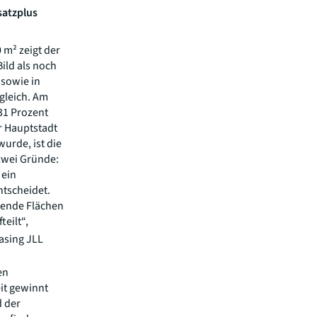
satzplus
 m² zeigt der
Bild als noch
 sowie in
gleich. Am
 31 Prozent
r Hauptstadt
wurde, ist die
 zwei Gründe:
 ein
tscheidet.
ssende Flächen
teilt“,
easing JLL
en
it gewinnt
d der