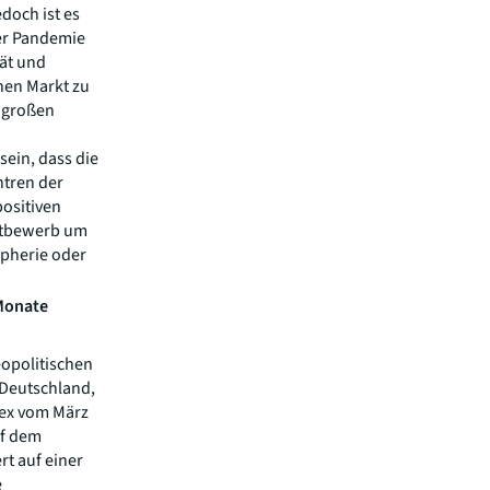
doch ist es
der Pandemie
tät und
inen Markt zu
h großen
sein, dass die
ntren der
positiven
ettbewerb um
ipherie oder
 Monate
eopolitischen
 Deutschland,
dex vom März
uf dem
rt auf einer
e