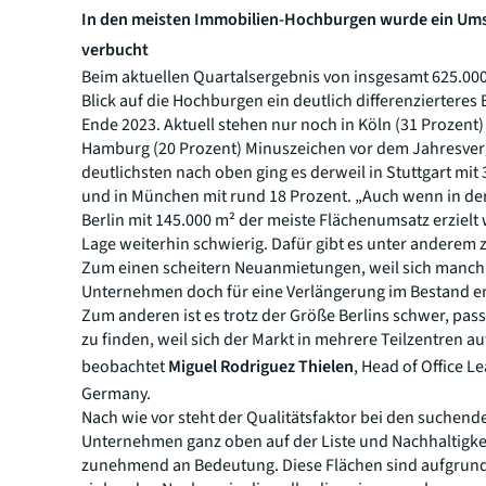
In den meisten Immobilien-Hochburgen wurde ein Um
verbucht
Beim aktuellen Quartalsergebnis von insgesamt 625.000
Blick auf die Hochburgen ein deutlich differenzierteres 
Ende 2023. Aktuell stehen nur noch in Köln (31 Prozent)
Hamburg (20 Prozent) Minuszeichen vor dem Jahresver
deutlichsten nach oben ging es derweil in Stuttgart mit
und in München mit rund 18 Prozent. „Auch wenn in de
Berlin mit 145.000 m² der meiste Flächenumsatz erzielt 
Lage weiterhin schwierig. Dafür gibt es unter anderem
Zum einen scheitern Neuanmietungen, weil sich manch
Unternehmen doch für eine Verlängerung im Bestand en
Zum anderen ist es trotz der Größe Berlins schwer, pa
zu finden, weil sich der Markt in mehrere Teilzentren auf
beobachtet
Miguel Rodriguez Thielen
, Head of Office L
Germany.
Nach wie vor steht der Qualitätsfaktor bei den suchend
Unternehmen ganz oben auf der Liste und Nachhaltigke
zunehmend an Bedeutung. Diese Flächen sind aufgrun