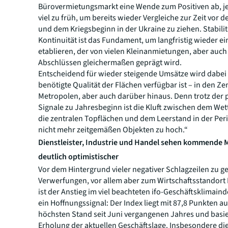
Bürovermietungsmarkt eine Wende zum Positiven ab, je
viel zu früh, um bereits wieder Vergleiche zur Zeit vor 
und dem Kriegsbeginn in der Ukraine zu ziehen. Stabili
Kontinuität ist das Fundament, um langfristig wieder e
etablieren, der von vielen Kleinanmietungen, aber auc
Abschlüssen gleichermaßen geprägt wird.
Entscheidend für wieder steigende Umsätze wird dabei 
benötigte Qualität der Flächen verfügbar ist – in den Ze
Metropolen, aber auch darüber hinaus. Denn trotz der 
Signale zu Jahresbeginn ist die Kluft zwischen dem W
die zentralen Topflächen und dem Leerstand in der Per
nicht mehr zeitgemäßen Objekten zu hoch.“
Dienstleister, Industrie und Handel sehen kommende
deutlich optimistischer
Vor dem Hintergrund vieler negativer Schlagzeilen zu g
Verwerfungen, vor allem aber zum Wirtschaftsstandort
ist der Anstieg im viel beachteten ifo-Geschäftsklimain
ein Hoffnungssignal: Der Index liegt mit 87,8 Punkten a
höchsten Stand seit Juni vergangenen Jahres und basie
Erholung der aktuellen Geschäftslage. Insbesondere di