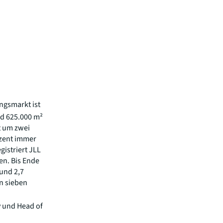
ngsmarkt ist
nd 625.000 m²
t um zwei
ozent immer
istriert JLL
en. Bis Ende
rund 2,7
n sieben
y und Head of