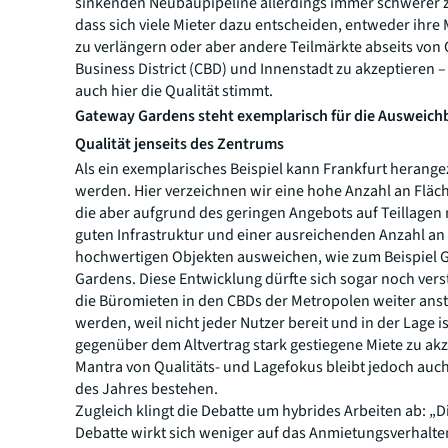
sinkenden Neubaupipeline allerdings immer schwerer z
dass sich viele Mieter dazu entscheiden, entweder ihre 
zu verlängern oder aber andere Teilmärkte abseits von 
Business District (CBD) und Innenstadt zu akzeptieren 
auch hier die Qualität stimmt.
Gateway Gardens steht exemplarisch für die Ausweic
Qualität jenseits des Zentrums
Als ein exemplarisches Beispiel kann Frankfurt herang
werden. Hier verzeichnen wir eine hohe Anzahl an Flä
die aber aufgrund des geringen Angebots auf Teillagen 
guten Infrastruktur und einer ausreichenden Anzahl an 
hochwertigen Objekten ausweichen, wie zum Beispiel 
Gardens. Diese Entwicklung dürfte sich sogar noch ver
die Büromieten in den CBDs der Metropolen weiter ans
werden, weil nicht jeder Nutzer bereit und in der Lage is
gegenüber dem Altvertrag stark gestiegene Miete zu akz
Mantra von Qualitäts- und Lagefokus bleibt jedoch auch
des Jahres bestehen.
Zugleich klingt die Debatte um hybrides Arbeiten ab: „
Debatte wirkt sich weniger auf das Anmietungsverhalte