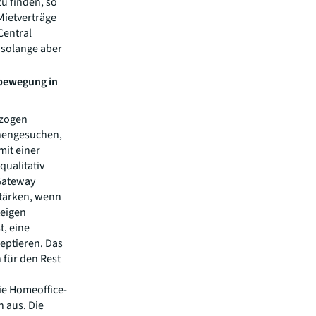
u finden, so
Mietverträge
Central
– solange aber
hbewegung in
ezogen
chengesuchen,
mit einer
qualitativ
Gateway
stärken, wenn
teigen
t, eine
eptieren. Das
 für den Rest
Die Homeoffice-
n aus. Die