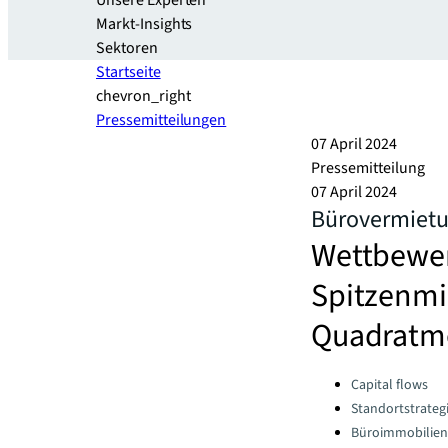
Unsere Experten
Markt-Insights
Sektoren​
Startseite
chevron_right
Pressemitteilungen
07 April 2024
Pressemitteilung
07 April 2024
Bürovermietun
Wettbewer
Spitzenmie
Quadratm
Categories:
Capital flows
Standortstrateg
Büroimmobilien