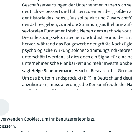
Geschäftserwartungen der Unternehmen haben sich sei
deutlich verbessert und führten zu einem der größten 
der Historie des Index. „Das sollte Mut und Zuversicht f
des Jahres geben, zumal die Stimmungsaufhellung auf 
sektoralen Fundament steht. Neben dem nach wie vor 
Dienstleistungssektor stechen die Industrie und der Ei
hervor, während das Baugewerbe der größte Nachzügler
psychologische Wirkung solcher Stimmungsindikatoren 
unterschätzt werden, ist dies doch ein Signal für eine b
unternehmerische Planbarkeit und mehr Investitionsber
sagt
Helge Scheunemann
, Head of Research JLL Germa
Um das Bruttoinlandsprodukt (BIP) in Deutschland deut
anzukurbeln, muss allerdings die Konsumfreude der H
zurückkehren. Die aktuelle Sparquote von mehr als zwö
liegt deutlich über dem historischen Mittelwert von zeh
„Auch hier zeigt ein Blick auf die Fakten, dass ein verha
Optimismus angesagt ist. Die Entwicklung der Reallöhne 
Ende 2023 wieder im positiven Bereich, die Inflationsrat
 verwenden Cookies, um Ihr Benutzererlebnis zu
im März weiter nach unten und kommende Tarifrunden 
bessern.
zwölf Millionen Beschäftigte sollten für einen weiteren 