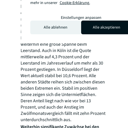
weiter die Diskussionen beherrschen und
mehr in unserer
Cookie-Erklärung.
kann für einen Teil der Leerstandsflächen
eine Option sein. Egal, in welche Richtung
Einstellungen anpassen
man denkt, der Büromarkt bedarf
umfassender Investitionen gepaart mit
Alle ablehnen
Alle akzeptieren
innovativen Nutzungsoptionen.
Innerhalb der Hochburgen zeigt sich
weiterhin eine große Spanne beim
Leerstand. Auch in Köln ist die Quote
mittlerweile auf 4,3 Prozent und der
Leerstand im Jahresverlauf um mehr als 30
Prozent gestiegen. In Düsseldorf liegt der
Wert aktuell stabil bei 10,6 Prozent. Alle
anderen Städte reihen sich zwischen diesen
beiden Extremen ein. Stabil im positiven
Sinne zeigen sich die Untermietflächen.
Deren Anteil liegt nach wie vor bei 13
Prozent, und auch der Anstieg im
Zwölfmonatsvergleich fällt mit zehn Prozent
unterdurchschnittlich aus.
Weiterhin signifikante Zuwächse bei den