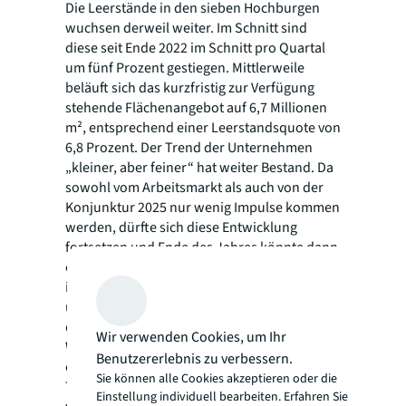
Die Leerstände in den sieben Hochburgen
wuchsen derweil weiter. Im Schnitt sind
diese seit Ende 2022 im Schnitt pro Quartal
um fünf Prozent gestiegen. Mittlerweile
beläuft sich das kurzfristig zur Verfügung
stehende Flächenangebot auf 6,7 Millionen
m², entsprechend einer Leerstandsquote von
6,8 Prozent. Der Trend der Unternehmen
„kleiner, aber feiner“ hat weiter Bestand. Da
sowohl vom Arbeitsmarkt als auch von der
Konjunktur 2025 nur wenig Impulse kommen
werden, dürfte sich diese Entwicklung
fortsetzen und Ende des Jahres könnte dann
eine sieben vor dem Komma stehen. Das ist
insofern bedenklich, weil vermehrt ältere
und unsanierte Flächen leer stehen, die nur
dann eine Chance auf eine adäquate
Wir verwenden Cookies, um Ihr
Wiederbelebung haben, wenn sie
Benutzererlebnis zu verbessern.
entsprechend renoviert werden. Auch das
Sie können alle Cookies akzeptieren oder die
Thema Umnutzung zu Wohnen wird 2025
Einstellung individuell bearbeiten. Erfahren Sie