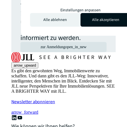
Themen Sie aktuell
Einstellungen anpassen
interessieren, um regelmäßig
Alle ablehnen
Alle akzeptieren
über relevante
Neuveröffentlichungen
informiert zu werden.
zur Anmeldung
open_in_new
arrow_upward
Es gibt den gewohnten Weg, Immobilienwerte zu
schaffen. Und dann gibt es den JLL-Weg: Innovativer,
intelligenter, den Menschen im Blick. Entdecken Sie mit
JLL neue Perspektiven für Ihre Immobilienlösungen. SEE
A BRIGHTER WAY mit JLL.
Newsletter abonnieren
arrow_forward
Wie können wir Ihnen helfen?