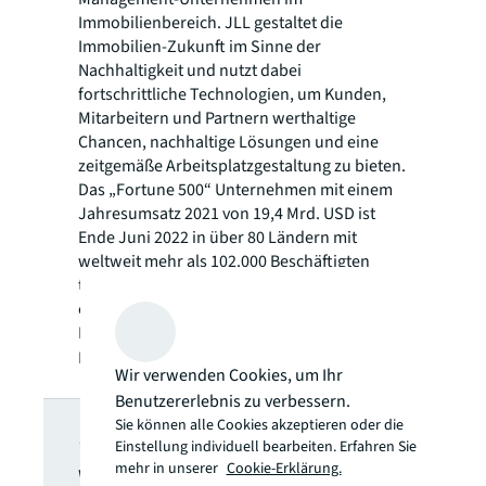
Immobilienbereich. JLL gestaltet die
Immobilien-Zukunft im Sinne der
Nachhaltigkeit und nutzt dabei
fortschrittliche Technologien, um Kunden,
Mitarbeitern und Partnern werthaltige
Chancen, nachhaltige Lösungen und eine
zeitgemäße Arbeitsplatzgestaltung zu bieten.
Das „Fortune 500“ Unternehmen mit einem
Jahresumsatz 2021 von 19,4 Mrd. USD ist
Ende Juni 2022 in über 80 Ländern mit
weltweit mehr als 102.000 Beschäftigten
tätig. JLL ist der Markenname und ein
eingetragenes Markenzeichen von Jones
Lang LaSalle Incorporated. Weitere
Informationen finden Sie unter
jll.com
.
Wir verwenden Cookies, um Ihr
Benutzererlebnis zu verbessern.
JLL Newsletter
Sie können alle Cookies akzeptieren oder die
Einstellung individuell bearbeiten. Erfahren Sie
mehr in unserer
Cookie-Erklärung.
Wählen Sie aus, welche