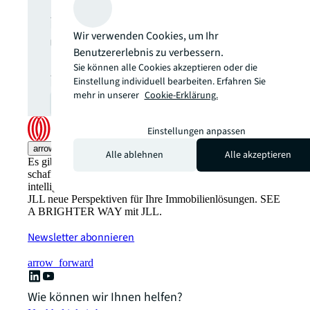
Themen Sie aktuell
interessieren, um regelmäßig
Wir verwenden Cookies, um Ihr
über relevante
Benutzererlebnis zu verbessern.
Neuveröffentlichungen
Sie können alle Cookies akzeptieren oder die
informiert zu werden.
Einstellung individuell bearbeiten. Erfahren Sie
mehr in unserer
Cookie-Erklärung.
zur Anmeldung
open_in_new
Einstellungen anpassen
arrow_upward
Alle ablehnen
Alle akzeptieren
Es gibt den gewohnten Weg, Immobilienwerte zu
schaffen. Und dann gibt es den JLL-Weg: Innovativer,
intelligenter, den Menschen im Blick. Entdecken Sie mit
JLL neue Perspektiven für Ihre Immobilienlösungen. SEE
A BRIGHTER WAY mit JLL.
Newsletter abonnieren
arrow_forward
Wie können wir Ihnen helfen?