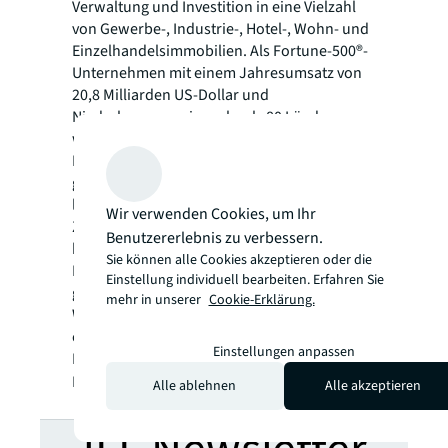
Verwaltung und Investition in eine Vielzahl
von Gewerbe-, Industrie-, Hotel-, Wohn- und
Einzelhandelsimmobilien. Als Fortune-500®-
Unternehmen mit einem Jahresumsatz von
20,8 Milliarden US-Dollar und
Niederlassungen in mehr als 80 Ländern
weltweit bieten unsere rund 106.000
Mitarbeiter die Leistungsfähigkeit einer
globalen Plattform in Kombination mit
lokaler Expertise. Angetrieben von unserem
Wir verwenden Cookies, um Ihr
Ziel, die Zukunft von Immobilien für eine
Benutzererlebnis zu verbessern.
bessere Welt zu gestalten, helfen wir unseren
Sie können alle Cookies akzeptieren oder die
Kunden, Mitarbeitern und der Gesellschaft –
Einstellung individuell bearbeiten. Erfahren Sie
getreu unserem Leitspruch „SEE A BRIGHTER
mehr in unserer
Cookie-Erklärung.
WAY“. JLL ist der Markenname und ein
eingetragenes Markenzeichen von Jones
Einstellungen anpassen
Lang LaSalle Incorporated. Weitere
Informationen finden Sie unter
jll.com
.
Alle ablehnen
Alle akzeptieren