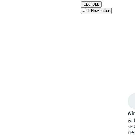
Über JLL
JLL Newsletter
Wir
ver
Sie 
Erf