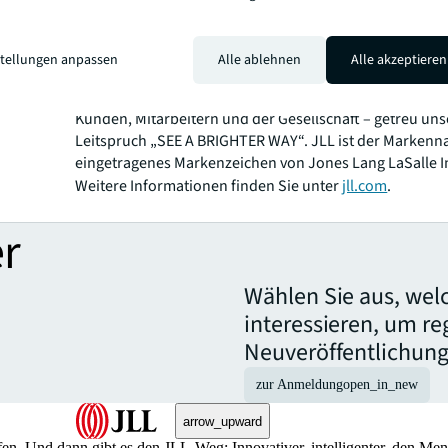
Milliarden US-Dollar und Niederlassungen in mehr als 
weltweit bieten unsere rund 112.000 Mitarbeiter die
Leistungsfähigkeit einer globalen Plattform in Kombina
stellungen anpassen
Alle ablehnen
Alle akzeptieren
lokaler Expertise. Angetrieben von unserem Ziel, die Z
Immobilien für eine bessere Welt zu gestalten, helfen w
Kunden, Mitarbeitern und der Gesellschaft – getreu un
Leitspruch „SEE A BRIGHTER WAY“. JLL ist der Markenn
eingetragenes Markenzeichen von Jones Lang LaSalle I
Weitere Informationen finden Sie unter
jll.com
.
r
Wählen Sie aus, wel
interessieren, um r
Neuveröffentlichung
zur Anmeldung
open_in_new
arrow_upward
n. Und dann gibt es den JLL-Weg: Innovativer, intelligenter, den Me