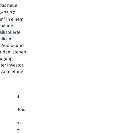
 das neue
ße 35-37
 m² in einem
ebäude.
llisolierte
nik an
r Audio- und
Zudem stehen
fügung.
ter Investor.
e Anmietung
n weltweit
m Kauf, Bau,
l von
immobilien.
.
z von 23,4