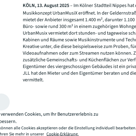
KÖLN, 13. August 2025
– Im Kölner Stadtteil Nippes hat
Musikkonzept UrbanMusiX eröffnet. In der Geldernstra
mietet der Anbieter insgesamt 1.400 m², darunter 1.100
Büro- sowie rund 300 m² in einem zugehörigen Wohng
UrbanMusix vermietet dort stunden- und tageweise scha
Kabinen und Räume sowie Musikinstrumente und Tech
Kreative unter, die diese beispielsweise zum Proben, fü
Videoaufnahmen oder zum Streamen nutzen können. 
zusätzliche Gemeinschafts- und Küchenflächen zur Ver
Eigentümer des viergeschossigen Gebäudes ist ein priva
JLL hat den Mieter und den Eigentümer beraten und di
vermittelt.
Über JLL
Seit mehr als 200 Jahren unterstützt JLL (NYSE: JLL), ei
führendes Gewerbeimmobilien- und
Investmentmanagementunternehmen, seine Kunden bei
 verwenden Cookies, um Ihr Benutzererlebnis zu
der Nutzung, Verwaltung und Investition in eine Vielzah
bessern.
Gewerbe-, Industrie-, Hotel-, Wohn- und Einzelhandels
können alle Cookies akzeptieren oder die Einstellung individuell bearbeiten
Als Fortune-500®-Unternehmen mit einem Jahresumsat
ahren Sie mehr in unserer
Cookie-Erklärung.