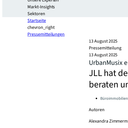
Unsere Experten
Markt-Insights
Sektoren​
Startseite
chevron_right
Pressemitteilungen
13 August 2025
Pressemitteilung
13 August 2025
UrbanMusix er
JLL hat d
beraten un
Categories:
Büroimmobilien
Autoren
Alexandra Zimmer