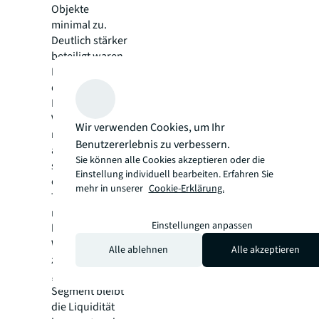
Objekte
minimal zu.
Deutlich stärker
beteiligt waren
Immobilien mit
dem
Risikoprofil
Value-add, die
Wir verwenden Cookies, um Ihr
nun 26 Prozent
Benutzererlebnis zu verbessern.
ausmachen
Sie können alle Cookies akzeptieren oder die
sowie
Einstellung individuell bearbeiten. Erfahren Sie
opportunistische
mehr in unserer
Cookie-Erklärung.
Transaktionen
mit einem
Einstellungen anpassen
leichten
Wachstum auf
Alle ablehnen
Alle akzeptieren
zwölf Prozent.
„Im Core-
Segment bleibt
die Liquidität