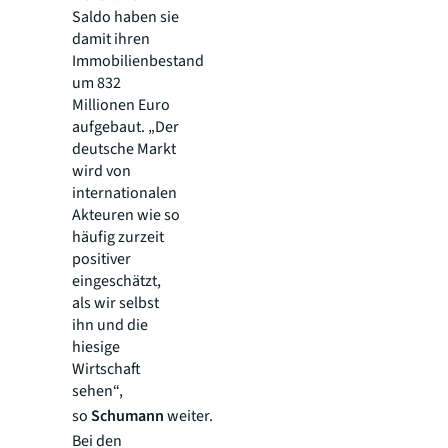
Saldo haben sie
damit ihren
Immobilienbestand
um 832
Millionen Euro
aufgebaut. „Der
deutsche Markt
wird von
internationalen
Akteuren wie so
häufig zurzeit
positiver
eingeschätzt,
als wir selbst
ihn und die
hiesige
Wirtschaft
sehen“,
so
Schumann
weiter.
Bei den