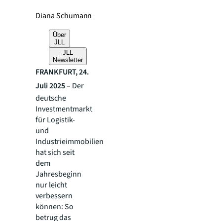
Diana Schumann
Über
JLL
JLL
Newsletter
FRANKFURT, 24.
Juli 2025
– Der
deutsche
Investmentmarkt
für Logistik-
und
Industrieimmobilien
hat sich seit
dem
Jahresbeginn
nur leicht
verbessern
können: So
betrug das