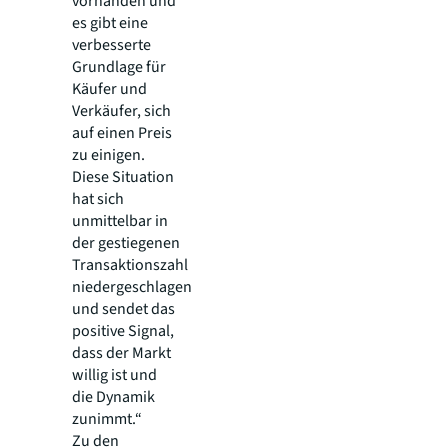
vorhanden und
es gibt eine
verbesserte
Grundlage für
Käufer und
Verkäufer, sich
auf einen Preis
zu einigen.
Diese Situation
hat sich
unmittelbar in
der gestiegenen
Transaktionszahl
niedergeschlagen
und sendet das
positive Signal,
dass der Markt
willig ist und
die Dynamik
zunimmt.“
Zu den