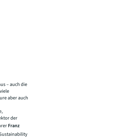
aus – auch die
viele
teure aber auch
e,
ektor der
hrer
Franz
ustainability