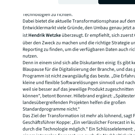
sagt
Marc Bonner
und rät, jetzt den Blick auf die Poten
Technologien zu richten.
Dabei bietet die aktuelle Transformationsphase auf de
Entwicklermarkt viele Gründe, den Umbau genau jetzt 
ist
Hendrik Wetzke
überzeugt. Er empfiehlt, sich zuers
über den Zweck zu machen und die richtige Strategie un
Reporting zu finden, um die verfügbaren Daten auch ric
nutzen.
Denn in einem sind sich alle Diskutanten einig: Es gibt k
Blaupause für die Digitalisierung der Branche, und das 
Programm ist nicht zwangsläufig das beste. „Die Erfahru
kleine und flexible Softwarelösungen sinnvoll und nachh
weil sie besser auf das jeweilige Produkt zugeschnitte
können“, betont Bonner. Hillebrand ergänzt: „Spätesten
landesübergreifenden Projekten helfen die großen
Standardprogramme nicht.“
Das Ziel der Transformation ist mehr als lohnend, sagt 
Geschäftsführer Koppe: „Ein verlässlicher Forecast in kur
durch die Technologie möglich.“ Ein Schlüsselelement: