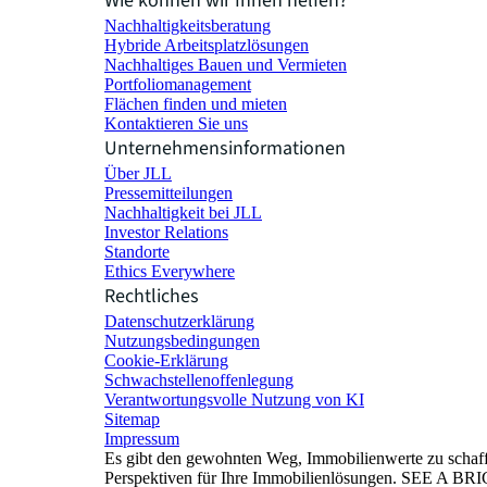
Wie können wir Ihnen helfen?
Nachhaltigkeitsberatung
Hybride Arbeitsplatzlösungen
Nachhaltiges Bauen und Vermieten
Portfoliomanagement
Flächen finden und mieten
Kontaktieren Sie uns
Unternehmensinformationen
Über JLL
Pressemitteilungen
Nachhaltigkeit bei JLL
Investor Relations
Standorte
Ethics Everywhere
Rechtliches
Datenschutzerklärung
Nutzungsbedingungen
Cookie-Erklärung
Schwachstellenoffenlegung
Verantwortungsvolle Nutzung von KI
Sitemap
Impressum​
Es gibt den gewohnten Weg, Immobilienwerte zu schaffe
Perspektiven für Ihre Immobilienlösungen. SEE A 