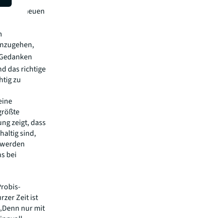
ziale der neuen
m
anzugehen,
t Gedanken
d das richtige
htig zu
eine
größte
ng zeigt, dass
altig sind,
n werden
s bei
Probis-
zer Zeit ist
 „Denn nur mit