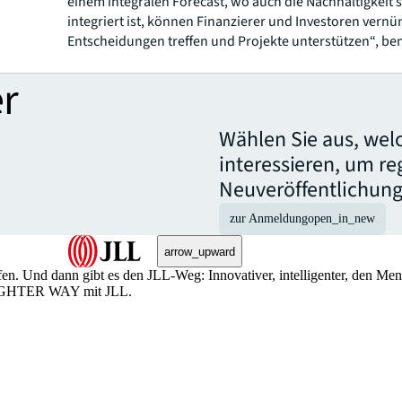
einem integralen Forecast, wo auch die Nachhaltigkeit s
integriert ist, können Finanzierer und Investoren vernü
Entscheidungen treffen und Projekte unterstützen“, be
r
Wählen Sie aus, wel
interessieren, um r
Neuveröffentlichung
zur Anmeldung
open_in_new
arrow_upward
n. Und dann gibt es den JLL-Weg: Innovativer, intelligenter, den Me
BRIGHTER WAY mit JLL.