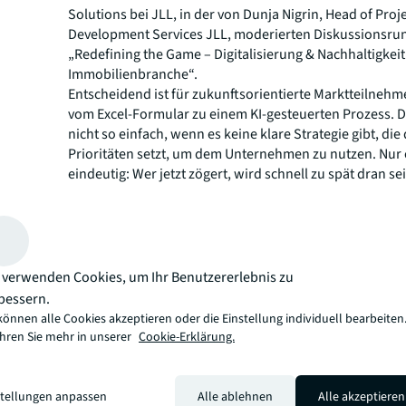
Solutions bei JLL, in der von Dunja Nigrin, Head of Proj
Development Services JLL, moderierten Diskussionsru
„Redefining the Game – Digitalisierung & Nachhaltigkeit
Immobilienbranche“.
Entscheidend ist für zukunftsorientierte Marktteilneh
vom Excel-Formular zu einem KI-gesteuerten Prozess. D
nicht so einfach, wenn es keine klare Strategie gibt, die 
Prioritäten setzt, um dem Unternehmen zu nutzen. Nur e
eindeutig: Wer jetzt zögert, wird schnell zu spät dran se
offenbar fehlt manchen noch die Entschlossenheit: „In
ist noch viel Luft nach oben. Manche tun sich mit dem S
schwer und der Entscheidung, ob man die Digitalisieru
anstößt oder Hilfe von außen holt“, beobachtet
Moritz 
 verwenden Cookies, um Ihr Benutzererlebnis zu
Franz Hillebrand
sieht auch Widerstände: „In einigen 
bessern.
gibt es auch Gruppen, die an bewährten Programmen f
können alle Cookies akzeptieren oder die Einstellung individuell bearbeiten
wollen, denn es gibt nicht das eine Programm, das alle
ahren Sie mehr in unserer
Cookie-Erklärung.
löst.“
„Zugleich fürchtet jeder den Umbau im laufenden Gesch
braucht man gerade bei Neuentwicklungen eine klare St
stellungen anpassen
Alle ablehnen
Alle akzeptieren
man auf Knopfdruck sehen kann, was wo abgerechnet w