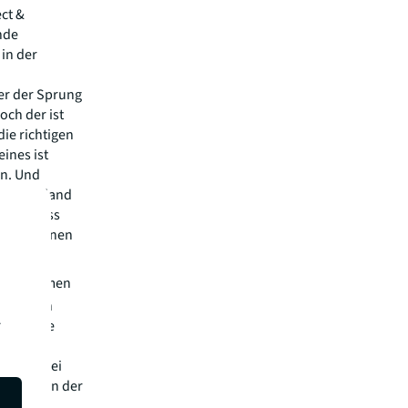
ect &
nde
 in der
mer der Sprung
och der ist
die richtigen
ines ist
in. Und
 Deutschland
tartschuss
ng von innen
Koppe
.
Unternehmen
esthalten
.
 Probleme
äft. Dabei
ruktur, in der
ird“,