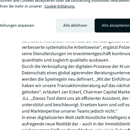
können alle Cookies akzeptieren oder die Einstellung individuell bearbeiten
beide Seiten, die beratenden Unternehmen sowie dere
ahren Sie mehr in unserer
Cookie-Erklärung.
denen schnell die besten Optionen vorgeschlagen werd
künstliche Intelligenz unterstützt und beschleunigt die 
endgültige Bewertung und Entscheidungsfindung hinge
stellungen anpassen
Alle ablehnen
Alle akzeptieren
weiterhin beim Menschen. „Die Einführung von KI-basie
fördert auf Basis der Datenbanken gleichzeitig eine stä
schnellere Interaktion innerhalb der Beratungsteams u
verbesserte systematische Arbeitsweise“, ergänzt Polze
seine Dienstleistungen im Investmentgeschäft kontinuie
quantitativ und zugleich qualitativ ausbauen.
Durch die Verknüpfung der digitalen Prozesse der KI 
Datenschatz eines global agierenden Beratungsunter
werden die Spielregeln neu definiert. „Mit der Einführ
haben wir unsere Transaktionsberatung auf das nächst
gehoben“, erläutert Jan Eckert, Chairman Capital Mark
JLL. „Dieses Tool dient uns als effizienter Assistent, de
unterstützt und beschleunigt. Ersetzen kann und soll es
und Marktexpertise unserer Teams jedoch nicht.“
In einer digitalisierten Welt stellt Künstliche Intelligenz 
aufregende neue Realität dar – auch in der Immobilien