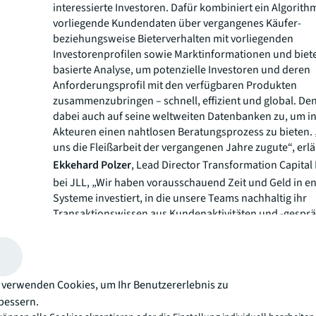
interessierte Investoren. Dafür kombiniert ein Algorith
vorliegende Kundendaten über vergangenes Käufer-
beziehungsweise Bieterverhalten mit vorliegenden
Investorenprofilen sowie Marktinformationen und bietet
basierte Analyse, um potenzielle Investoren und deren
Anforderungsprofil mit den verfügbaren Produkten
zusammenzubringen – schnell, effizient und global. Den
dabei auch auf seine weltweiten Datenbanken zu, um i
Akteuren einen nahtlosen Beratungsprozess zu bieten.
uns die Fleißarbeit der vergangenen Jahre zugute“, erlä
Ekkehard Polzer
, Lead Director Transformation Capita
bei JLL, „Wir haben vorausschauend Zeit und Geld in 
Systeme investiert, in die unsere Teams nachhaltig ihr
Transaktionswissen aus Kundenaktivitäten und -gespr
einpflegen, was nun in einer hervorragende Datengrun
resultiert. Digital nutzt uns allen dieses Wissen mehr, als
viele ‚kleine, schwarze Notizbücher‘.“
Nahm diese wichtige Basisarbeit früher Wochen in Anspr
 verwenden Cookies, um Ihr Benutzererlebnis zu
KI-basierte Technologie nun auf Knopfdruck sehr gute
bessern.
Vorschlagslisten mit hohem „Match“-Potenzial. Davon p