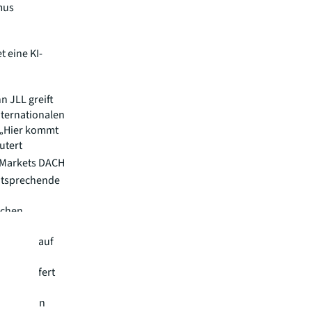
mus
 eine KI-
n JLL greift
nternationalen
 „Hier kommt
utert
l Markets DACH
entsprechende
ächen
dlage
 verteilt auf
uch, liefert
rofitieren