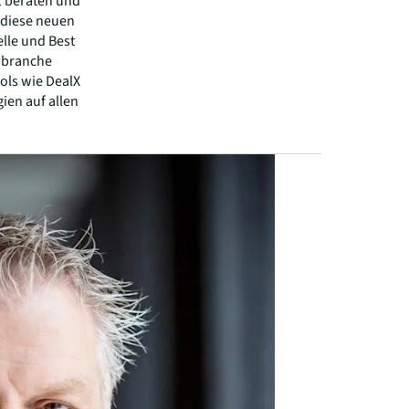
t beraten und
 diese neuen
lle und Best
enbranche
ols wie DealX
ien auf allen