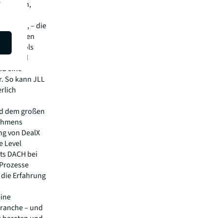
.
n Kunden,
en. Die
Prozesse, – die
gen liegen
rten Tools
rkere und
nd eine
r. So kann JLL
rlich
und dem großen
nehmens
ung von DealX
e Level
ets DACH bei
r Prozesse
 die Erfahrung
eine
branche – und