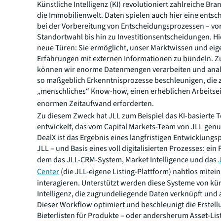
Künstliche Intelligenz (KI) revolutioniert zahlreiche Br
die Immobilienwelt. Daten spielen auch hier eine entsc
bei der Vorbereitung von Entscheidungsprozessen – vo
Standortwahl bis hin zu Investitionsentscheidungen. Hie
neue Türen: Sie ermöglicht, unser Marktwissen und eig
Erfahrungen mit externen Informationen zu bündeln. Z
können wir enorme Datenmengen verarbeiten und anal
so maßgeblich Erkenntnisprozesse beschleunigen, die 
„menschliches“ Know-how, einen erheblichen Arbeitse
enormen Zeitaufwand erforderten.
Zu diesem Zweck hat JLL zum Beispiel das KI-basierte T
entwickelt, das vom Capital Markets-Team von JLL genu
DealX ist das Ergebnis eines langfristigen Entwicklungs
JLL – und Basis eines voll digitalisierten Prozesses: ein 
dem das JLL-CRM-System, Market Intelligence und das
Center
(die JLL-eigene Listing-Plattform) nahtlos mitei
interagieren. Unterstützt werden diese Systeme von kün
Intelligenz, die zugrundeliegende Daten verknüpft und a
Dieser Workflow optimiert und beschleunigt die Erstel
Bieterlisten für Produkte – oder andersherum Asset-Lis