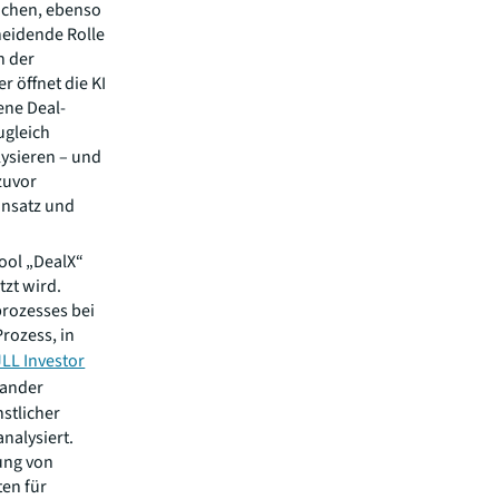
anchen, ebenso
heidende Rolle
n der
r öffnet die KI
ene Deal-
ugleich
ysieren – und
zuvor
insatz und
ool „DealX“
tzt wird.
prozesses bei
Prozess, in
JLL Investor
nander
stlicher
nalysiert.
lung von
ten für