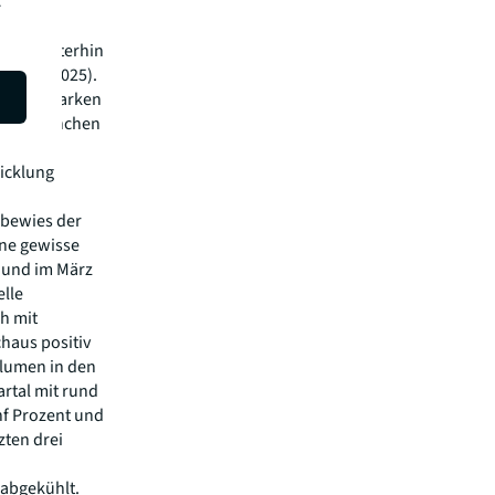
en
.
,9 % weiterhin
6 zu Q1 2025).
altend starken
f und München
n Platz,
wicklung
 bewies der
ne gewisse
e und im März
elle
ch mit
haus positiv
olumen in den
rtal mit rund
nf Prozent und
zten drei
abgekühlt.