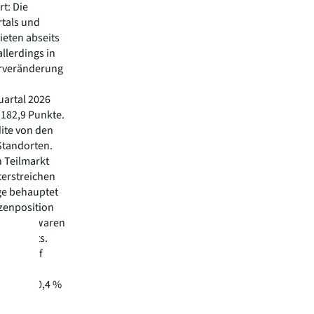
t: Die
rtals und
Mieten abseits
llerdings in
orveränderung
uartal 2026
 182,9 Punkte.
dite von den
Standorten.
 Teilmarkt
terstreichen
ge behauptet
tzenposition
wicklung waren
nsegments.
0,2 % auf
ng von -0,4 %
 das