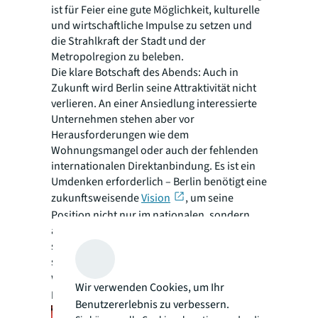
ist für Feier eine gute Möglichkeit, kulturelle
und wirtschaftliche Impulse zu setzen und
die Strahlkraft der Stadt und der
Metropolregion zu beleben.
Die klare Botschaft des Abends: Auch in
Zukunft wird Berlin seine Attraktivität nicht
verlieren. An einer Ansiedlung interessierte
Unternehmen stehen aber vor
Herausforderungen wie dem
Wohnungsmangel oder auch der fehlenden
internationalen Direktanbindung. Es ist ein
Umdenken erforderlich – Berlin benötigt eine
zukunftsweisende
Vision
, um seine
Position nicht nur im nationalen, sondern
auch im internationalen Wettbewerb zu
stärken und auszubauen. Für Thomas Sevcik
steht fest: Die kommenden fünf Jahre
werden entscheidend sein.
Wir verwenden Cookies, um Ihr
Impressionen vom Event:
Benutzererlebnis zu verbessern.