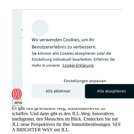
JLL Newsletter
Wählen Sie aus, welche
Themen Sie aktuell
Wir verwenden Cookies, um Ihr
interessieren, um regelmäßig
Benutzererlebnis zu verbessern.
Sie können alle Cookies akzeptieren oder die
über relevante
Einstellung individuell bearbeiten. Erfahren Sie
Neuveröffentlichungen
mehr in unserer
Cookie-Erklärung.
informiert zu werden.
Einstellungen anpassen
zur Anmeldung
open_in_new
Alle ablehnen
Alle akzeptieren
arrow_upward
Es gibt den gewohnten Weg, Immobilienwerte zu
schaffen. Und dann gibt es den JLL-Weg: Innovativer,
intelligenter, den Menschen im Blick. Entdecken Sie mit
JLL neue Perspektiven für Ihre Immobilienlösungen. SEE
A BRIGHTER WAY mit JLL.