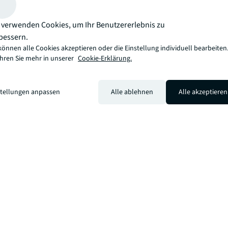
 verwenden Cookies, um Ihr Benutzererlebnis zu
Darf ich überhaupt untervermieten? Welche Fläche eign
bessern.
Welche Unterlagen benötige ich? Was muss im Untermie
können alle Cookies akzeptieren oder die Einstellung individuell bearbeiten
stehen?
ahren Sie mehr in unserer
Cookie-Erklärung.
Antworten finden Sie in unserer Checkliste, oder Sie fr
direkt. Wir helfen Ihnen gerne.
stellungen anpassen
Alle ablehnen
Alle akzeptieren