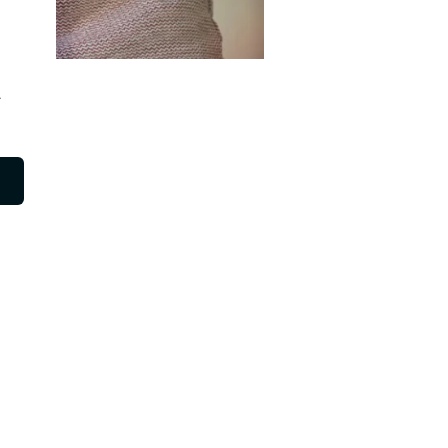
et sich?
tvertrag
.
agen uns