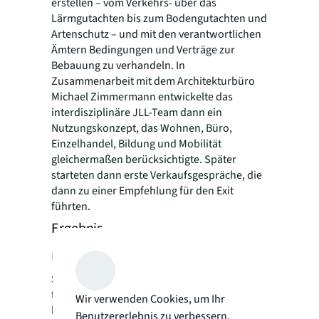
erstellen – vom Verkehrs- über das
Lärmgutachten bis zum Bodengutachten und
Artenschutz – und mit den verantwortlichen
Ämtern Bedingungen und Verträge zur
Bebauung zu verhandeln. In
Zusammenarbeit mit dem Architekturbüro
Michael Zimmermann entwickelte das
interdisziplinäre JLL-Team dann ein
Nutzungskonzept, das Wohnen, Büro,
Einzelhandel, Bildung und Mobilität
gleichermaßen berücksichtigte. Später
starteten dann erste Verkaufsgespräche, die
dann zu einer Empfehlung für den Exit
führten.
Ergebnis
Ergebnis
Sowohl der Zeitpunkt als auch die Strategie
für den Verkauf zahlten sich aus und
Wir verwenden Cookies, um Ihr
brachten ein Ergebnis, das weit über den
Benutzererlebnis zu verbessern.