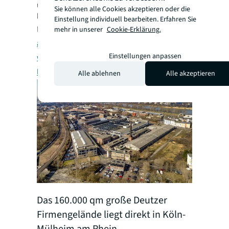
ursprünglichen Erwartungen der Deutz AG
Sie können alle Cookies akzeptieren oder die
lag.
Einstellung individuell bearbeiten. Erfahren Sie
Lesen Sie das zugehörige Interview
"Vom
mehr in unserer
Cookie-Erklärung.
alten Industriegelände zur Stadtoase – so
Einstellungen anpassen
wird das verlassene Deutz-Areal zum
lebendigen Stadtquartier"
.
Alle ablehnen
Alle akzeptieren
Das 160.000 qm große Deutzer
Das neu
Firmengelände liegt direkt in Köln-
integrie
Mülheim am Rhein.
Einzelha