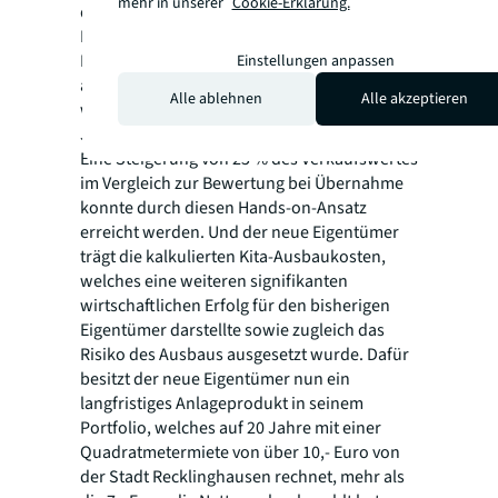
mehr in unserer
Cookie-Erklärung.
den Käufer, einen Privatinvestor, der damit
Kostensicherheit hat. Mit vorliegender
Baugenehmigung und nahezu
Einstellungen anpassen
ausverhandelten Preisen für die Baugewerke
Alle ablehnen
Alle akzeptieren
wurde der Kaufvertrag geschlossen, nur ein
Jahr nachdem das Mandat erteilt war.
Eine Steigerung von 25 % des Verkaufswertes
im Vergleich zur Bewertung bei Übernahme
konnte durch diesen Hands-on-Ansatz
erreicht werden. Und der neue Eigentümer
trägt die kalkulierten Kita-Ausbaukosten,
welches eine weiteren signifikanten
wirtschaftlichen Erfolg für den bisherigen
Eigentümer darstellte sowie zugleich das
Risiko des Ausbaus ausgesetzt wurde. Dafür
besitzt der neue Eigentümer nun ein
langfristiges Anlageprodukt in seinem
Portfolio, welches auf 20 Jahre mit einer
Quadratmetermiete von über 10,- Euro von
der Stadt Recklinghausen rechnet, mehr als