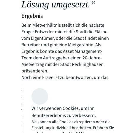
Lösung umgesetzt.“
Ergebnis
Beim Mietverhältnis stellt sich die nächste
Frage: Entweder mietet die Stadt die Fläche
vom Eigentümer, oder die Stadt findet einen
Betreiber und gibt eine Mietgarantie. Als
Ergebnis konnte das Asset Management-
Team dem Auftraggeber einen 20-Jahre-
Mietvertrag mit der Stadt Recklinghausen
präsentieren.
Noch eine Frage ist zu beantworten, um das
näher rückende Ziel Verkauf zu erreichen:
Genügt der abgeschlossene Mietvertrag, um
einen guten Preis für den Auftraggeber zu
erzielen, oder sollte erst umgebaut und dann
Wir verwenden Cookies, um Ihr
verkauft werden, um einen möglichst hohen
Benutzererlebnis zu verbessern.
Betrag ins verbleibende Portfolio zu stecken?
Sie können alle Cookies akzeptieren oder die
Die beste Lösung liegt in diesem Fall in der
Einstellung individuell bearbeiten. Erfahren Sie
Mitte: Das fertig verhandelte Produkt geht an