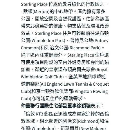
Sterling Place 位處倫敦最綠化的行政區之一
- 默頓(Merton)的中心地帶。區內擁有眾多
公園、開放空間及自然保護區，估計為該區
帶來25億英鎊的健康、物業估值及環境改善
效益。Sterling Place 住戶可輕鬆前往溫布頓
公園(Wimbledon Park)、普特尼公地(Putney
Common)和列治文公園(Richmond Park)。
除了區內注重健康外，Sterling Place 住戶還
可使用項目附設的室內外健身房和專門的瑜
伽室，鄰近的皇家溫布頓高爾夫球會(Royal
Wimbledon Golf Club)、全英草地網球暨槌
球俱樂部(All England Lawn Tennis & Croquet
Club)和京士頓賽艇俱樂部(Kingston Rowing
Club)亦可滿足住戶的運動需求。
仲量聯行國際住宅部副董事徐穎璇
表示：
「倫敦 KT3 郵區正迅速成為買家追捧的西倫
敦區域，相比鄰近的列治文(Richmond)和溫
布頓(Wimbledon)，新莫爾登(New Malden)