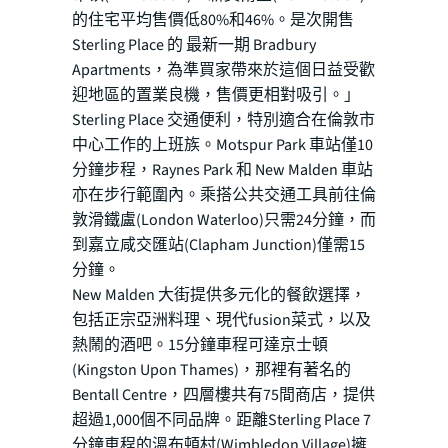
的住宅平均售價低80%和46%。是次開售
Sterling Place 的 最新一期 Bradbury
Apartments，為準買家帶來於這個日益受歡
迎地區的置業良機，售價更相對吸引。」
Sterling Place 交通便利，特別適合在倫敦市
中心工作的上班族。Motspur Park 車站僅10
分鐘步程，Raynes Park 和 New Malden 車站
亦在步行範圍內。乘搭公共交通工具前往倫
敦滑鐵盧(London Waterloo)只需24分鐘，而
到嘉立咸交匯站(Clapham Junction)僅需15
分鐘。
New Malden 大街提供多元化的餐飲選擇，
包括正宗亞洲料理、現代fusion菜式，以及
熱鬧的酒吧。15分鐘車程可達京士頓
(Kingston Upon Thames)，那裡有著名的
Bentall Centre，四層樓共有75間商店，提供
超過1,000個不同品牌。距離Sterling Place 7
分鐘車程的溫布頓村(Wimbledon Village)擁