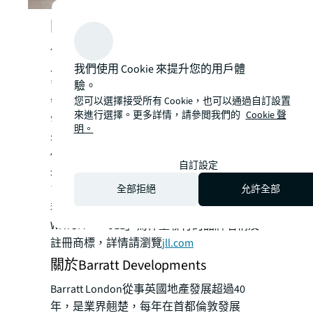
關於仲量聯行
仲量聯行（紐約證券交易所上市代號：
JLL）為領先的全球商業地產和投資管理公
我們使用 Cookie 來提升您的用戶體
驗。
司，過去200年為客戶購置、興建、租用、
您可以選擇接受所有 Cookie，也可以通過自訂設置
管理及投資多元化的商業、工業、酒店、住
來進行選擇。更多詳情，請參閲我們的
Cookie 聲
宅及零售物業。仲量聯行為財富500®公司，
明。
年收入達234億美元，業務遍佈全球超過80
個國家，以及我們分佈全球的超過112,000
自訂設定
名員工，提供匯聚地方智慧的全球平台。為
全部拒絕
允許全部
了塑造地產的未來，以創造更美好的世界，
我們協助客戶、員工及社區SEE A BRIGHTER
WAYSM。「JLL」為仲量聯行的品牌名稱及
註冊商標，詳情請瀏覽
jll.com
關於Barratt Developments
Barratt London從事英國地產發展超過40
年，是業界翹楚，每年在首都倫敦發展