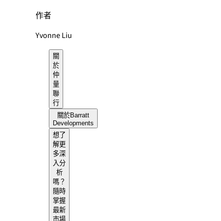
作者
Yvonne Liu
關
於
仲
量
聯
行
關於Barratt
Developments
想了
解更
多深
入分
析
嗎？
隨時
掌握
最新
市場