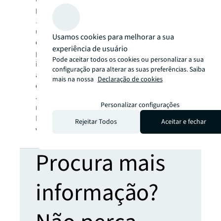
países em todo o mundo. Os nossos mais de
108.000 colaboradores trazem o poder de
uma plataforma global combinada com a
Usamos cookies para melhorar a sua
experiência local. Impulsionados pelo nosso
experiência de usuário
propósito de construir o futuro do
Pode aceitar todos os cookies ou personalizar a sua
imobiliário para um mundo melhor,
configuração para alterar as suas preferências. Saiba
ajudamos os nossos clientes, pessoas e
mais na nossa
Declaração de cookies
comunidades: SEE A BRIGHTER WAY.
JLL é a designação e marca comercial
Personalizar configurações
registada pela Jones Lang LaSalle
Incorporated. Para mais informações,
Rejeitar Todos
Aceitar e fechar
visite
jll.com
.
Procura mais
informação?