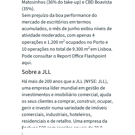
Matosinhos (36% do take-up) e CBD Boavista
(35%).
Sem prejuízo da boa performance do
mercado de escritórios em termos
acumulados, o mês de junho exibiu níveis de
atividade moderados, com apenas 4
2
operações e 1.200 m
ocupados no Porto e
2
10 operações no total de 9.300 m
em Lisboa.
Pode consultar o Report Office Flashpoint
aqui.
Sobre a JLL
Há mais de 200 anos que a JLL (NYSE: JLL),
uma empresa líder mundial em gestão de
investimentos e imobiliário comercial, ajuda
os seus clientes a comprar, construir, ocupar,
gerir e investir numa variedade de imóveis
comerciais, industriais, hoteleiros,
residenciais e de retalho. Uma empresa da
Fortune 500 com receitas anuais de 20,8
biliões de dólares e operações em mais de 80