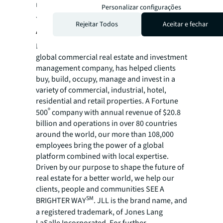
referência na área residencial até chegar à
Personalizar configurações
JLL.
Rejeitar Todos
Aceitar e fechar
About JLL
For over 200 years, JLL (NYSE: JLL), a leading
global commercial real estate and investment
management company, has helped clients
buy, build, occupy, manage and invest in a
variety of commercial, industrial, hotel,
residential and retail properties. A Fortune
®
500
company with annual revenue of $20.8
billion and operations in over 80 countries
around the world, our more than 108,000
employees bring the power of a global
platform combined with local expertise.
Driven by our purpose to shape the future of
real estate for a better world, we help our
clients, people and communities SEE A
SM
BRIGHTER WAY
. JLL is the brand name, and
a registered trademark, of Jones Lang
LaSalle Incorporated. For further