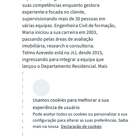
suas competências enquanto gestora
experiente e focada no cliente,
supervisionando mais de 30 pessoas em
várias equipas. Engenheira Civil de formação,
Maria iniciou a sua carreira em 2003,
passando pelas áreas de avaliação
imobiliária, research e consultoria.
Telmo Azevedo está na JLL desde 2015,
ingressando para integrar a equipa que
lançou o Departamento Residencial. Mais
recentemente, liderou a equipa de
Residential Projects, como parte da sua
função na equipa de Senior Residential
Management, ajudando a conduzir uma
Usamos cookies para melhorar a sua
grande parte da estratégia Residencial e
tendo um forte desenvolvimento de negócio
experiência de usuário
e competências operacionais. Iniciou o seu
Pode aceitar todos os cookies ou personalizar a sua
percurso profissional em 2006,
configuração para alterar as suas preferências. Saiba
mais na nossa
Declaração de cookies
desenvolvendo uma careira ligada ao setor
imobiliário e passando por empresas de