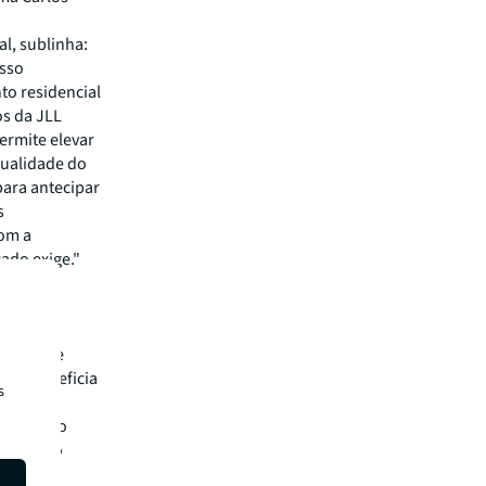
l, sublinha:
osso
to residencial
os da JLL
ermite elevar
qualidade do
para antecipar
s
com a
ado exige."
tugal,
paço
ias e
balhar de
ente beneficia
s
a Linha."
sso com o
rência no
es