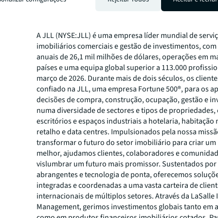
estratégicas que melhoram a experiência do cliente.
Sobre a JLL
A JLL (NYSE:JLL) é uma empresa líder mundial de servi
imobiliários comerciais e gestão de investimentos, com 
anuais de 26,1 mil milhões de dólares, operações em ma
países e uma equipa global superior a 113.000 profissi
março de 2026. Durante mais de dois séculos, os client
confiado na JLL, uma empresa Fortune 500®, para os ap
decisões de compra, construção, ocupação, gestão e i
numa diversidade de sectores e tipos de propriedades,
escritórios e espaços industriais a hotelaria, habitação 
retalho e data centres. Impulsionados pela nossa missã
transformar o futuro do setor imobiliário para criar 
melhor, ajudamos clientes, colaboradores e comunidad
vislumbrar um futuro mais promissor. Sustentados por
abrangentes e tecnologia de ponta, oferecemos soluçõe
integradas e coordenadas a uma vasta carteira de clien
internacionais de múltiplos setores. Através da LaSalle
Management, gerimos investimentos globais tanto em a
como em produtos financeiros imobiliários cotados. Pa