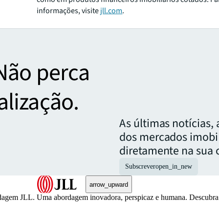
informações, visite
jll.com
.
Não perca
lização.
As últimas notícias,
dos mercados imobil
diretamente na sua c
Subscrever
open_in_new
arrow_upward
abordagem JLL. Uma abordagem inovadora, perspicaz e humana. Descubr