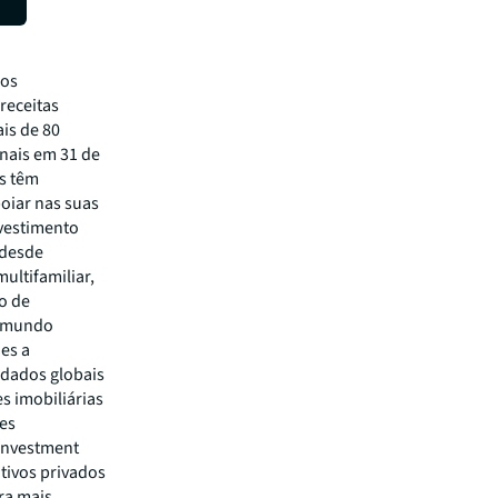
ços
receitas
is de 80
onais em 31 de
es têm
oiar nas suas
nvestimento
 desde
multifamiliar,
o de
um mundo
es a
 dados globais
s imobiliárias
tes
 Investment
tivos privados
ra mais