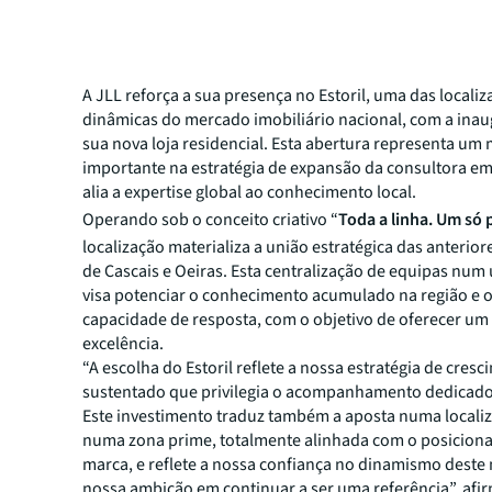
A JLL reforça a sua presença no Estoril, uma das locali
dinâmicas do mercado imobiliário nacional, com a ina
sua nova loja residencial. Esta abertura representa um
importante na estratégia de expansão da consultora em
alia a expertise global ao conhecimento local.
Operando sob o conceito criativo “
Toda a linha. Um só
localização materializa a união estratégica das anterio
de Cascais e Oeiras. Esta centralização de equipas num
visa potenciar o conhecimento acumulado na região e o
capacidade de resposta, com o objetivo de oferecer um 
excelência.
“A escolha do Estoril reflete a nossa estratégia de cres
sustentado que privilegia o acompanhamento dedicado 
Este investimento traduz também a aposta numa localiz
numa zona prime, totalmente alinhada com o posicion
marca, e reflete a nossa confiança no dinamismo deste
nossa ambição em continuar a ser uma referência”, afi