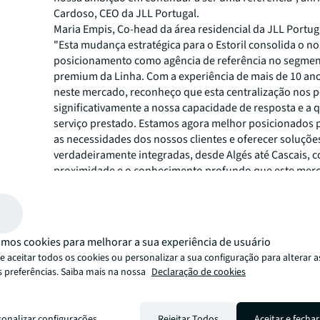
Cardoso, CEO da JLL Portugal.
Maria Empis, Co-head da área residencial da JLL Portuga
"Esta mudança estratégica para o Estoril consolida o n
posicionamento como agência de referência no segmen
premium da Linha. Com a experiência de mais de 10 an
neste mercado, reconheço que esta centralização nos p
significativamente a nossa capacidade de resposta e a 
serviço prestado. Estamos agora melhor posicionados 
as necessidades dos nossos clientes e oferecer soluçõe
verdadeiramente integradas, desde Algés até Cascais, 
proximidade e o conhecimento profundo que este merc
Telmo Azevedo, Co-head da área residencial da JLL Por
acrescenta: "A união das nossas equipas num único es
representa uma oportunidade única de potenciar sinerg
conhecimento. Esta nova configuração permite-nos tra
mos cookies para melhorar a sua experiência de usuário
forma ainda mais colaborativa, garantindo que cada cli
 aceitar todos os cookies ou personalizar a sua configuração para alterar a
da experiência combinada de toda a equipa na região d
s preferências. Saiba mais na nossa
Declaração de cookies
Com este novo espaço, a JLL solidifica o seu compromi
segmento residencial premium, e a sua posição de refe
setor imobiliário em Portugal, apostando em localizaçõ
sonalizar configurações
Rejeitar Todos
Aceitar e fechar