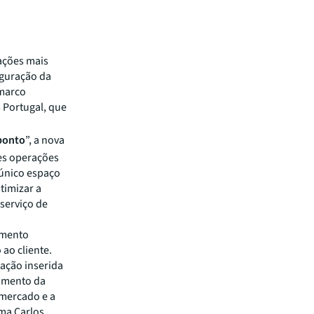
zações mais
uguração da
 marco
 Portugal, que
 ponto
”, a nova
res operações
 único espaço
timizar a
serviço de
cimento
ao cliente.
ação inserida
amento da
 mercado e a
rma Carlos