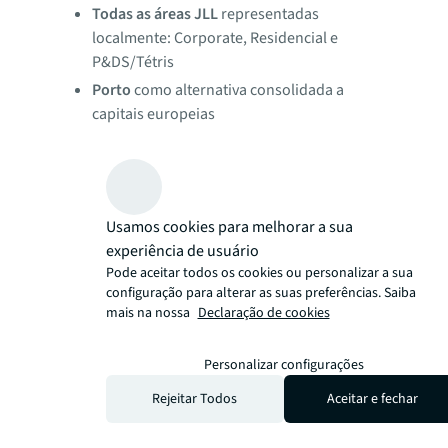
Todas as áreas JLL
representadas
localmente: Corporate, Residencial e
P&DS/Tétris
Porto
como alternativa consolidada a
capitais europeias
Greater Porto
com dimensão para
competição internacional
50% do investimento imobiliário nacional
concentrado no Norte
Usamos cookies para melhorar a sua
Liderança em hotéis 5 estrelas
na região
experiência de usuário
Norte de Portugal
Pode aceitar todos os cookies ou personalizar a sua
configuração para alterar as suas preferências. Saiba
Portfólio emblemático
de projetos
mais na nossa
Declaração de cookies
estruturantes em comercialização
Projeto FC Porto
executado com
Personalizar configurações
excelência em apenas 2 meses
Rejeitar Todos
Aceitar e fechar
Protagonismo
na transformação urbana
do Porto