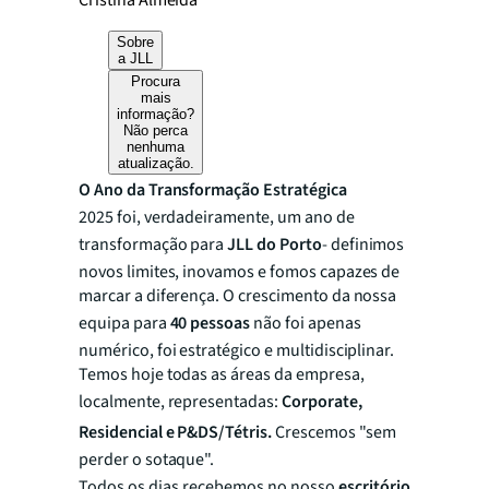
Cristina Almeida
Sobre
a JLL
Procura
mais
informação?
Não perca
nenhuma
atualização.
O Ano da Transformação Estratégica
2025 foi, verdadeiramente, um ano de
transformação para
JLL do Porto
- definimos
novos limites, inovamos e fomos capazes de
marcar a diferença. O crescimento da nossa
equipa para
40 pessoas
não foi apenas
numérico, foi estratégico e multidisciplinar.
Temos hoje todas as áreas da empresa,
localmente, representadas:
Corporate,
Residencial e P&DS/Tétris.
Crescemos "sem
perder o sotaque".
Todos os dias recebemos no nosso
escritório