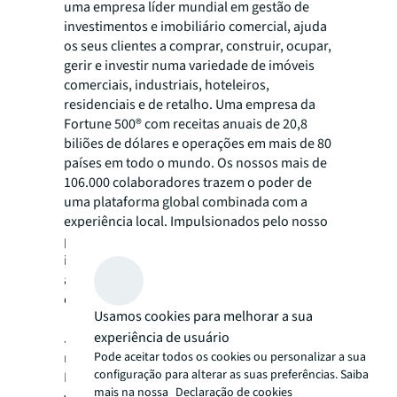
uma empresa líder mundial em gestão de
investimentos e imobiliário comercial, ajuda
os seus clientes a comprar, construir, ocupar,
gerir e investir numa variedade de imóveis
comerciais, industriais, hoteleiros,
residenciais e de retalho. Uma empresa da
Fortune 500® com receitas anuais de 20,8
biliões de dólares e operações em mais de 80
países em todo o mundo. Os nossos mais de
106.000 colaboradores trazem o poder de
uma plataforma global combinada com a
experiência local. Impulsionados pelo nosso
propósito de construir o futuro do
imobiliário para um mundo melhor,
ajudamos os nossos clientes, pessoas e
comunidades: SEE A BRIGHTER WAY.
Usamos cookies para melhorar a sua
experiência de usuário
JLL é a designação e marca comercial
Pode aceitar todos os cookies ou personalizar a sua
registada pela Jones Lang LaSalle
configuração para alterar as suas preferências. Saiba
Incorporated. Para mais informações,
mais na nossa
Declaração de cookies