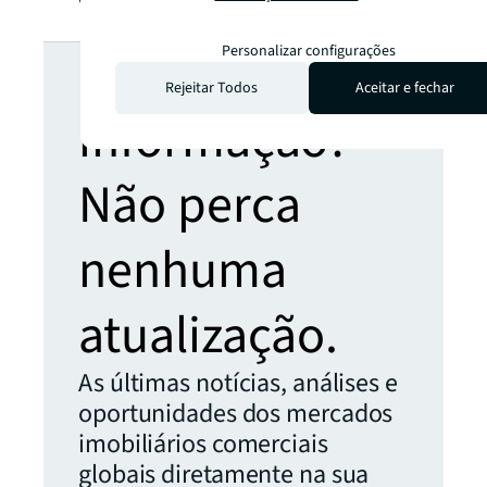
visite
jll.com
Procura mais
Personalizar configurações
Rejeitar Todos
Aceitar e fechar
informação?
Não perca
nenhuma
atualização.
As últimas notícias, análises e
oportunidades dos mercados
imobiliários comerciais
globais diretamente na sua