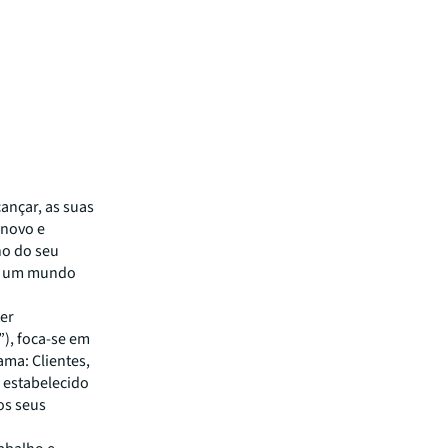
ançar, as suas
 novo e
no do seu
ra um mundo
ter
), foca-se em
ama: Clientes,
 estabelecido
os seus