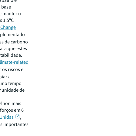
abalho e
e base
de manter o
s 1,5ºC
e Change
omplementado
es de carbono
para que estes
tabilidade.
limate-related
r os riscos e
oiar a
esmo tempo
omunidade de
elhor, mais
sforços em 6
 Unidas
,
is importantes