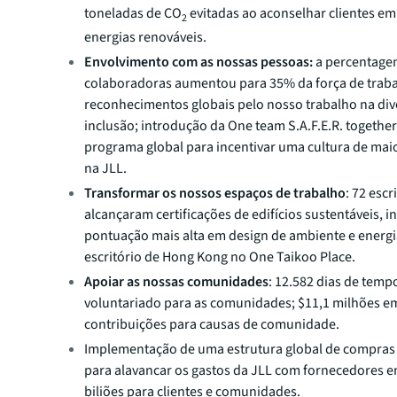
toneladas de CO
evitadas ao aconselhar clientes em
2
energias renováveis.
Envolvimento com as nossas pessoas:
a percentage
colaboradoras aumentou para 35% da força de traba
reconhecimentos globais pelo nosso trabalho na div
inclusão; introdução da One team S.A.F.E.R. togethe
programa global para incentivar uma cultura de mai
na JLL.
Transformar os nossos espaços de trabalho
: 72 escr
alcançaram certificações de edifícios sustentáveis, i
pontuação mais alta em design de ambiente e energi
escritório de Hong Kong no One Taikoo Place.
Apoiar as nossas comunidades
: 12.582 dias de temp
voluntariado para as comunidades; $11,1 milhões e
contribuições para causas de comunidade.
Implementação de uma estrutura global de compras 
para alavancar os gastos da JLL com fornecedores e
biliões para clientes e comunidades.