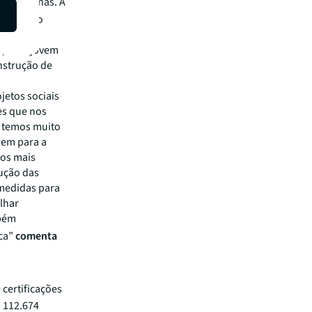
oçambicanas. A
va, doando
de
l, uma jovem
nstrução de
jetos sociais
es que nos
, temos muito
rem para a
mos mais
ução das
 medidas para
lhar
mbém
ica”
comenta
0 certificações
: 112.674