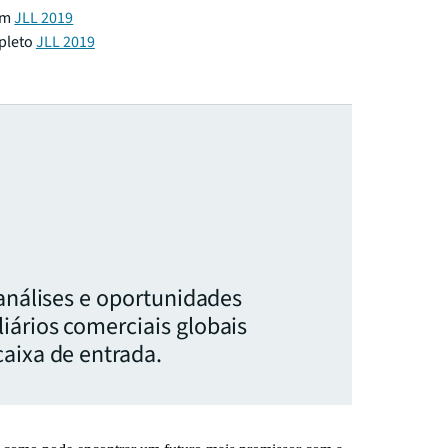
 em
JLL 2019
pleto
JLL 2019
 análises e oportunidades
iários comerciais globais
aixa de entrada.