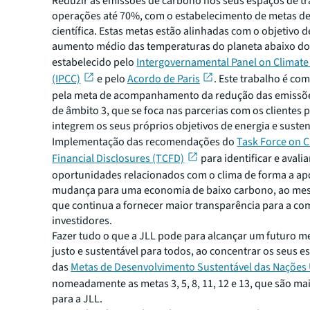
Reduzir as emissões de carbono nos seus espaços de tr
operações até 70%, com o estabelecimento de metas d
científica. Estas metas estão alinhadas com o objetivo 
aumento médio das temperaturas do planeta abaixo do
estabelecido pelo
Intergovernamental Panel on Climat
(IPCC)
e pelo
Acordo de Paris
. Este trabalho é c
pela meta de acompanhamento da redução das emissõ
de âmbito 3, que se foca nas parcerias com os clientes 
integrem os seus próprios objetivos de energia e susten
Implementação das recomendações do
Task Force on C
Financial Disclosures (TCFD)
para identificar e avalia
oportunidades relacionados com o clima de forma a ap
mudança para uma economia de baixo carbono, ao m
que continua a fornecer maior transparência para a c
investidores.
Fazer tudo o que a JLL pode para alcançar um futuro m
justo e sustentável para todos, ao concentrar os seus e
das
Metas de Desenvolvimento Sustentável das Nações
nomeadamente as metas 3, 5, 8, 11, 12 e 13, que são ma
para a JLL.