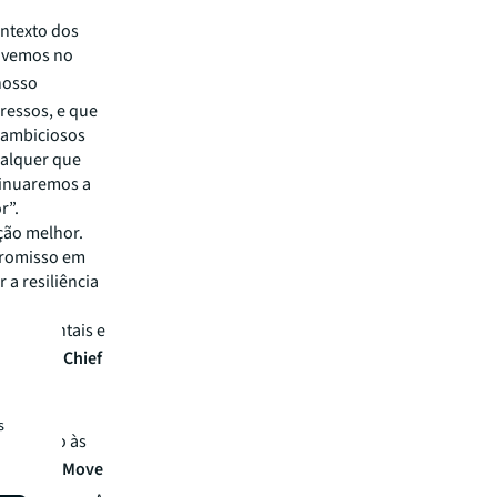
ontexto dos
e vemos no
nosso
gressos, e que
s ambiciosos
ualquer que
tinuaremos a
r”.
ção melhor.
promisso em
 a resiliência
 que
s, ambientais e
 Batten, Chief
s
 de apoio às
jeto
Girl Move