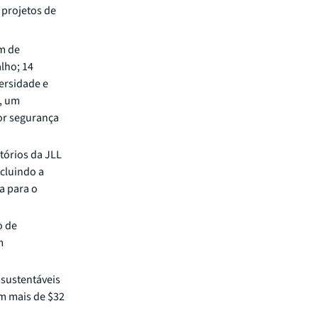
 projetos de
m de
lho; 14
ersidade e
r, um
or segurança
itórios da JLL
ncluindo a
a para o
o de
m
sustentáveis
m mais de $32