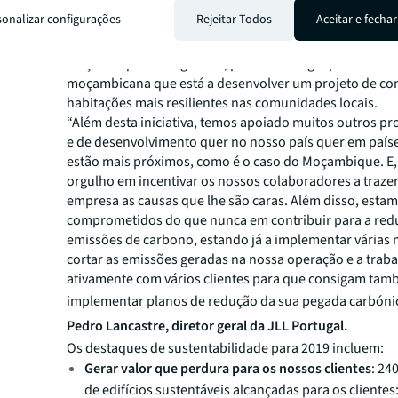
Academy
, que visa empoderar as mulheres e jovens m
sonalizar configurações
Rejeitar Todos
Aceitar e fechar
consultora estabeleceu uma parceria com esta iniciati
bolsas escolares de um ano para mais de 300 crianças 
Moçambique e integrando, para um estágio profissiona
moçambicana que está a desenvolver um projeto de co
habitações mais resilientes nas comunidades locais.
“Além desta iniciativa, temos apoiado muitos outros pro
e de desenvolvimento quer no nosso país quer em país
estão mais próximos, como é o caso do Moçambique. E
orgulho em incentivar os nossos colaboradores a traze
empresa as causas que lhe são caras. Além disso, esta
comprometidos do que nunca em contribuir para a red
emissões de carbono, estando já a implementar várias
cortar as emissões geradas na nossa operação e a traba
ativamente com vários clientes para que consigam ta
implementar planos de redução da sua pegada carbón
Pedro Lancastre, diretor geral da JLL Portugal.
Os destaques de sustentabilidade para 2019 incluem:
Gerar valor que perdura para os nossos clientes
: 24
de edifícios sustentáveis alcançadas para os clientes