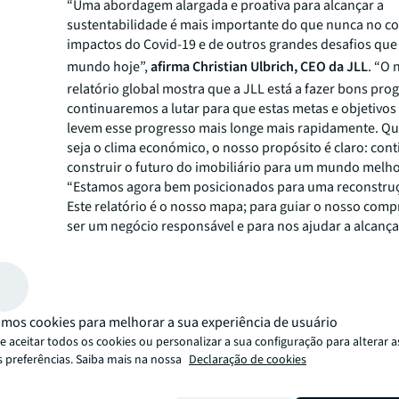
“Uma abordagem alargada e proativa para alcançar a
sustentabilidade é mais importante do que nunca no c
impactos do Covid-19 e de outros grandes desafios qu
mundo hoje”,
afirma Christian Ulbrich, CEO da JLL
. “O 
relatório global mostra que a JLL está a fazer bons pro
continuaremos a lutar para que estas metas e objetivo
levem esse progresso mais longe mais rapidamente. Q
seja o clima económico, o nosso propósito é claro: con
construir o futuro do imobiliário para um mundo melho
“Estamos agora bem posicionados para uma reconstru
Este relatório é o nosso mapa; para guiar o nosso com
ser um negócio responsável e para nos ajudar a alcançar
em todas as áreas de sustentabilidade; resiliência essa
necessitaremos para ir ao encontro dos desafios sociai
de governança que enfrentaremos”,
acrescenta Richard
Global Sustainability Officer da JLL.
mos cookies para melhorar a sua experiência de usuário
A JLL Portugal merece destaque no relatório global de
 aceitar todos os cookies ou personalizar a sua configuração para alterar a
sustentabilidade da empresa pelo seu trabalho no pilar
s preferências. Saiba mais na nossa
Declaração de cookies
comunidades, nomeadamente com a associação ao pro