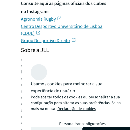
Consulte aqui as páginas oficiais dos clubes
no Instagram:
Agronomia Rugby
Centro Desportivo Universitário de Lisboa
(CDUL)
Grupo Desportivo Direito
Sobre a JLL
A JLL (NYSE:JLL) é uma empresa líder de
serviços profissionais especializada em
imobiliário e gestão de investimento. A JLL
está a construir o futuro do imobiliário para
Usamos cookies para melhorar a sua
um mundo melhor, utilizando a mais
experiência de usuário
avançada tecnologia para criar
Pode aceitar todos os cookies ou personalizar a sua
oportunidades vantajosas, espaços
configuração para alterar as suas preferências. Saiba
extraordinários e soluções imobiliárias
mais na nossa
Declaração de cookies
sustentáveis para os seus clientes, as suas
equipas e a comunidade. A JLL é uma
empresa que integra o índice Fortune 500
Personalizar configurações
com receitas anuais de $20,9 mil milhões,