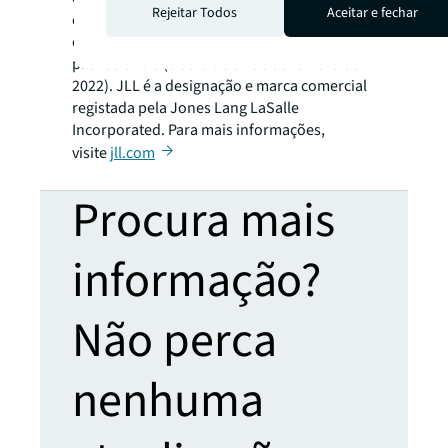
Rejeitar Todos
Aceitar e fechar
operações em mais de 80 países e uma
equipa global de mais de 103.000
profissionais (à data de 31 de dezembro de
2022). JLL é a designação e marca comercial
registada pela Jones Lang LaSalle
Incorporated. Para mais informações,
visite
jll.com
Procura mais
informação?
Não perca
nenhuma