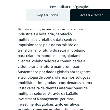
Durante mais de dois séculos, os clientes têm
Personalizar configurações
confiado na JLL, uma empresa Fortune 500®,
para os apoiar nas suas decisões de compra,
Rejeitar Todos
Aceitar e fechar
construção, ocupação, gestão e investimento
numa diversidade de sectores e tipos de
propriedades, desde escritórios e espaços
industriais a hotelaria, habitação
multifamiliar, retalho e data centres.
Impulsionados pela nossa missão de
transformar o futuro do setor imobiliário
para criar um mundo melhor, ajudamos
clientes, colaboradores e comunidades a
vislumbrar um futuro mais promissor.
Sustentados por dados globais abrangentes
e tecnologia de ponta, oferecemos soluções
imobiliárias integradas e coordenadas a uma
vasta carteira de clientes internacionais de
múltiplos setores. Através da LaSalle
Investment Management, gerimos
investimentos globais tanto em ativos
privados como em produtos financeiros