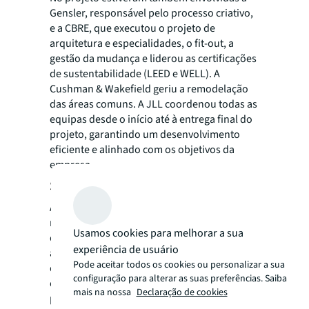
Gensler, responsável pelo processo criativo,
e a CBRE, que executou o projeto de
arquitetura e especialidades, o fit-out, a
gestão da mudança e liderou as certificações
de sustentabilidade (LEED e WELL). A
Cushman & Wakefield geriu a remodelação
das áreas comuns. A JLL coordenou todas as
equipas desde o início até à entrega final do
projeto, garantindo um desenvolvimento
eficiente e alinhado com os objetivos da
empresa.
Sobre a JLL
A JLL (NYSE:JLL) é uma empresa líder
mundial de serviços imobiliários comerciais
Usamos cookies para melhorar a sua
e gestão de investimentos, com receitas
experiência de usuário
anuais de 26,1 mil milhões de dólares,
Pode aceitar todos os cookies ou personalizar a sua
operações em mais de 80 países e uma
configuração para alterar as suas preferências. Saiba
equipa global superior a 113.000
mais na nossa
Declaração de cookies
profissionais em 31 de março de 2026.