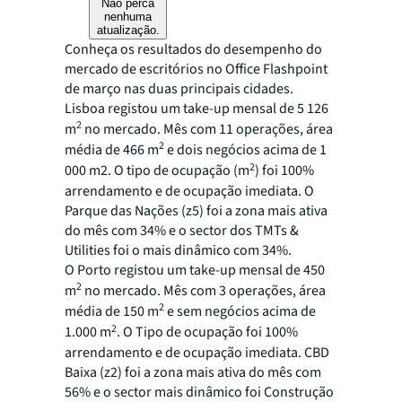
Não perca
nenhuma
atualização.
Conheça os resultados do desempenho do
mercado de escritórios no Office Flashpoint
de março nas duas principais cidades.
Lisboa registou um take-up mensal de 5 126
2
m
no mercado. Mês com 11 operações, área
2
média de 466 m
e dois negócios acima de 1
2
000 m
2
. O tipo de ocupação (m
) foi 100%
arrendamento e de ocupação imediata. O
Parque das Nações (z5) foi a zona mais ativa
do mês com 34% e o sector dos TMTs &
Utilities foi o mais dinâmico com 34%.
O Porto registou um take-up mensal de 450
2
m
no mercado. Mês com 3 operações, área
2
média de 150 m
e sem negócios acima de
2
1.000 m
. O Tipo de ocupação foi 100%
arrendamento e de ocupação imediata. CBD
Baixa (z2) foi a zona mais ativa do mês com
56% e o sector mais dinâmico foi Construção