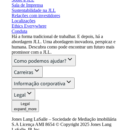
Sala de Imprensa
Sustentabilidade na JLL
Relações com investidores
Localizações
Ethics Everywhere
Conduta
Há a forma tradicional de trabalhar. E depois, há a
abordagem JLL. Uma abordagem inovadora, perspicaz e
humana. Descubra como pode encontrar um futuro mais
promissor com a JLL.
Como podemos ajudar?
Carreiras
Informação corporativa
Legal
Legal
expand_more
Jones Lang LaSalle – Sociedade de Mediação imobiliária
S.A Licença AMI 8654 © Copyright 2025 Jones Lang
LaSalle, IP, Inc.