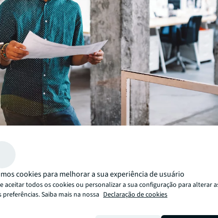
mos cookies para melhorar a sua experiência de usuário
 aceitar todos os cookies ou personalizar a sua configuração para alterar a
s preferências. Saiba mais na nossa
Declaração de cookies
2
Lisboa registou um take-up mensal de 7 202 m
no merc
2
7 operações, área média de 1 029 m
e com 3 negócios a