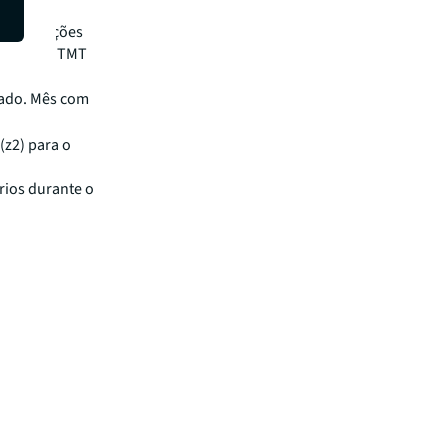
o e 100%
ue das Nações
e o setor TMT
ado. Mês com
(z2) para o
rios durante o