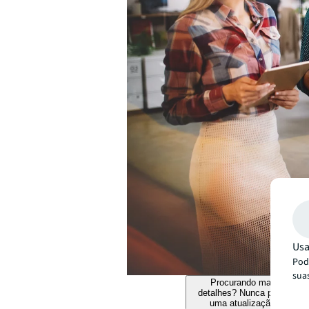
Usa
Pode
sua
Procurando mais
detalhes? Nunca perca
uma atualização.