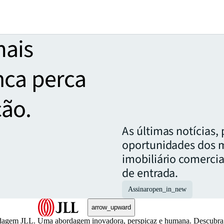
mais
nca perca
ção.
As últimas notícias,
oportunidades dos 
imobiliário comercia
de entrada.
Assinar
open_in_new
arrow_upward
abordagem JLL. Uma abordagem inovadora, perspicaz e humana. Descubr