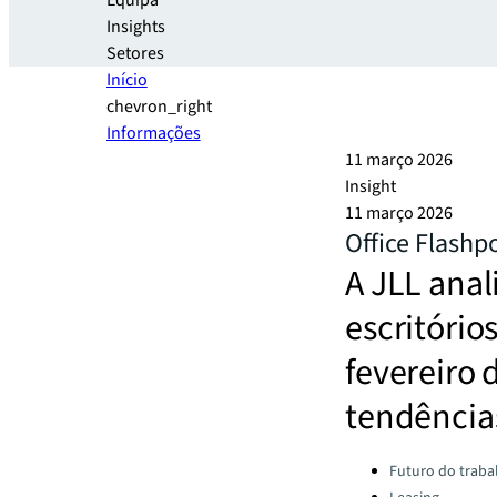
Equipa
Insights
Setores
Início
chevron_right
Informações
11 março 2026
Insight
11 março 2026
Office Flashp
A JLL ana
escritório
fevereiro 
tendências
Categories:
Futuro do traba