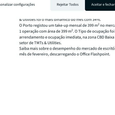
2
2
m
. O tipo de ocupação (m
) foi de 100% arrendament
sonalizar configurações
Rejeitar Todos
Aceitar e fechar
ocupação imediata. A zona de escritórios (z3) e o Parq
(z5) foram as zonas mais ativas do mês com 33% e 34% 
& Utilities foi o mais dinâmico do mês com 34%.
2
O Porto registou um take-up mensal de 399 m
no merc
2
1 operação com área de 399 m
. O Tipo de ocupação foi
arrendamento e ocupação imediata, na zona CBD Baixa 
setor de TMTs & Utilities.
Saiba mais sobre o desempenho do mercado de escritó
mês de fevereiro, descarregando o Office Flashpoint.