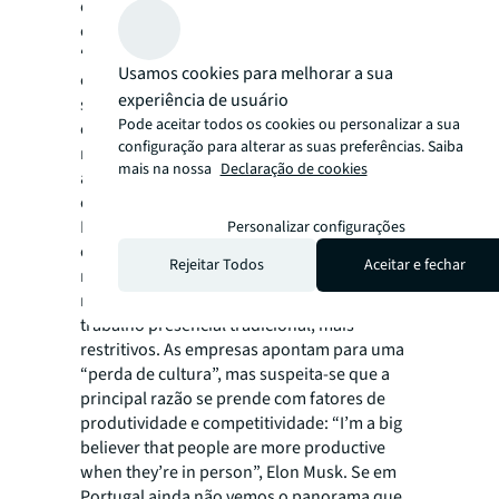
empresas aproveitassem para transformar
os seus escritórios, segundo o princípio
“flight to quality”. Os escritórios foram (e
Usamos cookies para melhorar a sua
estão a ser) repensados para serem mais
experiência de usuário
sustentáveis, eficientes, digitalizados e
Pode aceitar todos os cookies ou personalizar a sua
experienciais, mas sobretudo são espaços de
configuração para alterar as suas preferências. Saiba
maior qualidade com novas tipologias mais
mais na nossa
Declaração de cookies
abertas e informais e com foco na promoção
e aceleração da colaboração.
Embora os modelos de trabalho híbridos
Personalizar configurações
estejam longe de deixar de ser o “novo
Rejeitar Todos
Aceitar e fechar
normal”, estão globalmente a evoluir para
modelos que se assemelham mais ao
trabalho presencial tradicional, mais
restritivos. As empresas apontam para uma
“perda de cultura”, mas suspeita-se que a
principal razão se prende com fatores de
produtividade e competitividade: “I’m a big
believer that people are more productive
when they’re in person”, Elon Musk. Se em
Portugal ainda não vemos o panorama que