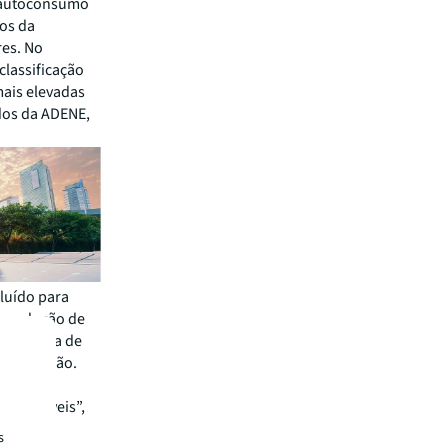
e autoconsumo
ços da
res. No
lassificação
mais elevadas
ados da ADENE,
oluído para
e produção de
 uma taxa de
e reparação.
mas de
ustentáveis”,
 janelas
s