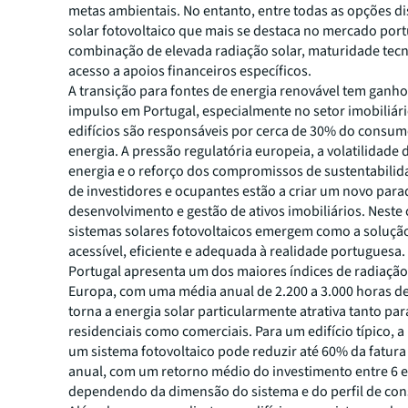
metas ambientais. No entanto, entre todas as opções di
solar fotovoltaico que mais se destaca no mercado port
combinação de elevada radiação solar, maturidade tecn
acesso a apoios financeiros específicos.
A transição para fontes de energia renovável tem ganh
impulso em Portugal, especialmente no setor imobiliár
edifícios são responsáveis por cerca de 30% do consum
energia. A pressão regulatória europeia, a volatilidade
energia e o reforço dos compromissos de sustentabilid
de investidores e ocupantes estão a criar um novo par
desenvolvimento e gestão de ativos imobiliários. Neste 
sistemas solares fotovoltaicos emergem como a soluçã
acessível, eficiente e adequada à realidade portuguesa.
Portugal apresenta um dos maiores índices de radiação
Europa, com uma média anual de 2.200 a 3.000 horas de
torna a energia solar particularmente atrativa tanto para
residenciais como comerciais. Para um edifício típico, a
um sistema fotovoltaico pode reduzir até 60% da fatura 
anual, com um retorno médio do investimento entre 6 e
dependendo da dimensão do sistema e do perfil de co