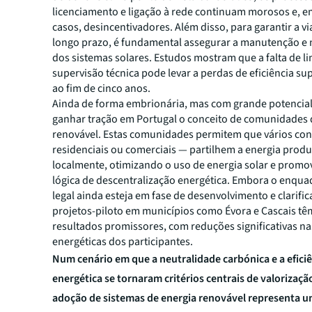
licenciamento e ligação à rede continuam morosos e, e
casos, desincentivadores. Além disso, para garantir a vi
longo prazo, é fundamental assegurar a manutenção e
dos sistemas solares. Estudos mostram que a falta de l
supervisão técnica pode levar a perdas de eficiência su
ao fim de cinco anos.
Ainda de forma embrionária, mas com grande potencial
ganhar tração em Portugal o conceito de comunidades 
renovável. Estas comunidades permitem que vários c
residenciais ou comerciais — partilhem a energia prod
localmente, otimizando o uso de energia solar e pro
lógica de descentralização energética. Embora o enqu
legal ainda esteja em fase de desenvolvimento e clarific
projetos-piloto em municípios como Évora e Cascais t
resultados promissores, com reduções significativas na
energéticas dos participantes.
Num cenário em que a neutralidade carbónica e a efici
energética se tornaram critérios centrais de valorização
adoção de sistemas de energia renovável representa 