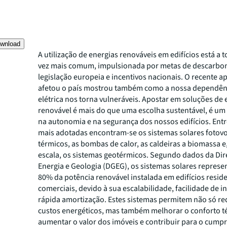
wnload
A utilização de energias renováveis em edifícios está a 
vez mais comum, impulsionada por metas de descarbo
legislação europeia e incentivos nacionais. O recente 
afetou o país mostrou também como a nossa dependên
elétrica nos torna vulneráveis. Apostar em soluções de 
renovável é mais do que uma escolha sustentável, é um
na autonomia e na segurança dos nossos edifícios.
Entr
mais adotadas encontram-se os sistemas solares fotovo
térmicos, as bombas de calor, as caldeiras a biomassa 
escala, os sistemas geotérmicos. Segundo dados da Dir
Energia e Geologia (DGEG), os sistemas solares repres
80% da potência renovável instalada em edifícios reside
comerciais, devido à sua escalabilidade, facilidade de i
rápida amortização. Estes sistemas permitem não só re
custos energéticos, mas também melhorar o conforto t
aumentar o valor dos imóveis e contribuir para o cump