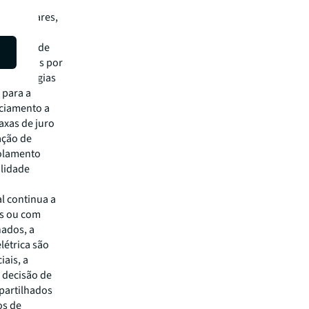
 este
emas solares,
emas de
a venda de
.000 euros por
 estratégias
 para a
nciamento a
axas de juro
ação de
solamento
alidade
al continua a
es ou com
hados, a
létrica são
iais, a
a decisão de
partilhados
os de