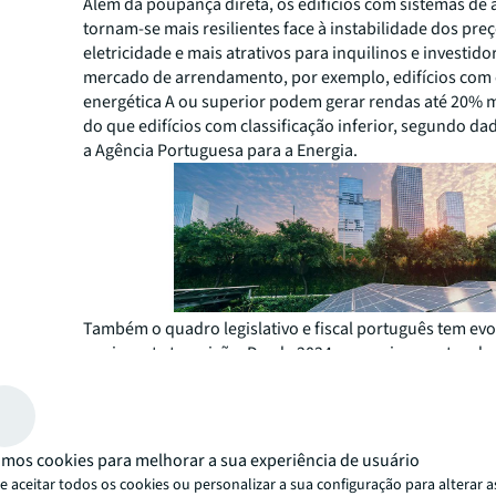
Além da poupança direta, os edifícios com sistemas d
tornam-se mais resilientes face à instabilidade dos pre
eletricidade e mais atrativos para inquilinos e investido
mercado de arrendamento, por exemplo, edifícios com c
energética A ou superior podem gerar rendas até 20% 
do que edifícios com classificação inferior, segundo d
a Agência Portuguesa para a Energia.
Também o quadro legislativo e fiscal português tem ev
apoiar esta transição. Desde 2024, os equipamentos d
energia renovável, como painéis solares, beneficiam de
IVA reduzida de 6%, incluindo instalação, manutenção 
Paralelamente, o Fundo Ambiental tem lançado progra
incentivo como o “Programa de Apoio a Edifícios Mais S
mos cookies para melhorar a sua experiência de usuário
com subsídios diretos à instalação de sistemas solares,
 aceitar todos os cookies ou personalizar a sua configuração para alterar a