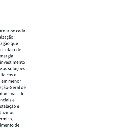
tornar-se cada
nização,
apagão que
cia da rede
energia
 investimento
e as soluções
ltaicos e
e, em menor
eção-Geral de
entam mais de
nciais e
nstalação e
duzir os
érmico,
rimento de