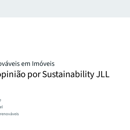
ováveis em Imóveis
opinião por Sustainability JLL
e
el
 renováveis