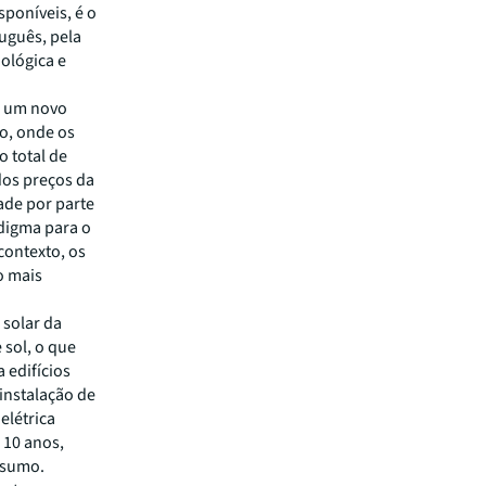
sponíveis, é o
uguês, pela
ológica e
o um novo
io, onde os
o total de
 dos preços da
ade por parte
adigma para o
contexto, os
o mais
 solar da
 sol, o que
 edifícios
 instalação de
elétrica
 10 anos,
nsumo.