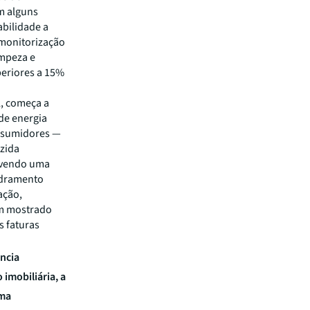
m alguns
abilidade a
 monitorização
impeza e
periores a 15%
, começa a
de energia
onsumidores —
uzida
movendo uma
adramento
ação,
êm mostrado
s faturas
ência
 imobiliária, a
uma