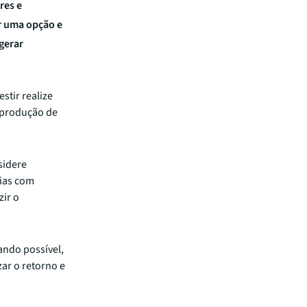
res e
r uma opção e
gerar
.
estir realize
e produção de
sidere
ias com
zir o
ando possível,
ar o retorno e