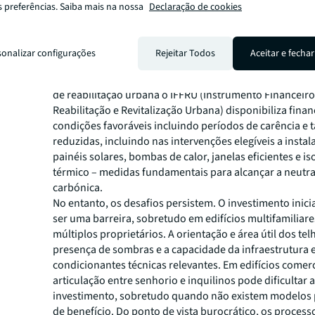
eficientes e isolamento térmico. Em edições anteriores,
s preferências. Saiba mais na nossa
Declaração de cookies
programa chegou a financiar até 85% do custo dos sist
com um teto de 2.500 euros por candidatura. Para sist
autoconsumo até 1 MW, os rendimentos provenientes d
sonalizar configurações
Rejeitar Todos
Aceitar e fechar
excedente à rede estão isentos de IRS até ao limite de 1
ano. Para projetos de maior dimensão ou integrados em
de reabilitação urbana o IFFRU (Instrumento Financeiro
Reabilitação e Revitalização Urbana) disponibiliza fina
condições favoráveis incluindo períodos de carência e t
reduzidas, incluindo nas intervenções elegíveis a instal
painéis solares, bombas de calor, janelas eficientes e i
térmico – medidas fundamentais para alcançar a neutr
carbónica.
No entanto, os desafios persistem. O investimento inici
ser uma barreira, sobretudo em edifícios multifamiliar
múltiplos proprietários. A orientação e área útil dos tel
presença de sombras e a capacidade da infraestrutura e
condicionantes técnicas relevantes. Em edifícios comerc
articulação entre senhorio e inquilinos pode dificultar 
investimento, sobretudo quando não existem modelos 
de benefício. Do ponto de vista burocrático, os process