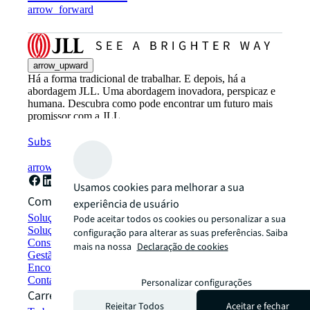
arrow_forward
arrow_upward
Há a forma tradicional de trabalhar. E depois, há a
abordagem JLL. Uma abordagem inovadora, perspicaz e
humana. Descubra como pode encontrar um futuro mais
promissor com a JLL.
Subscreva agora
arrow_forward
Usamos cookies para melhorar a sua
Como podemos ajudar?
experiência de usuário
Soluções de sustentabilidade
Pode aceitar todos os cookies ou personalizar a sua
Soluções de espaço de trabalho híbrido
configuração para alterar as suas preferências. Saiba
Construção e arrendamento sustentável
mais na nossa
Declaração de cookies
Gestão de portfólio
Encontre e arrende espaços
Contacte-nos
Personalizar configurações
Carreiras
Rejeitar Todos
Aceitar e fechar