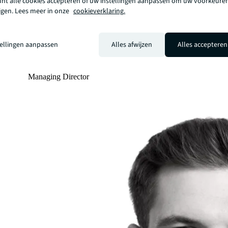
unt alle cookies accepteren of uw instellingen aanpassen om uw voorkeuren
zigen. Lees meer in onze
cookieverklaring.
tellingen aanpassen
Alles afwijzen
Alles accepteren
Brian Somoza
mail
call
+1 818 222 2880
Managing Director