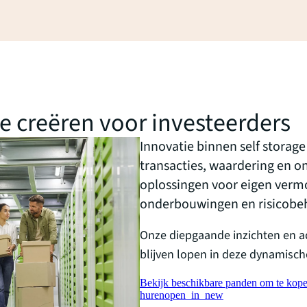
de creëren voor investeerders
Innovatie binnen self storag
transacties, waardering en on
oplossingen voor eigen vermo
onderbouwingen en risicobe
Onze diepgaande inzichten en a
blijven lopen in deze dynamische
Bekijk beschikbare panden om te kop
huren
open_in_new