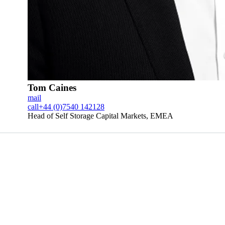
Tom Caines
mail
call
+44 (0)7540 142128
Head of Self Storage Capital Markets, EMEA