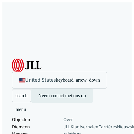
United States
keyboard_arrow_down
search
Neem contact met ons op
menu
Objecten
Over
Diensten
JLL
Klantverhalen
Carrières
Nieuws
I