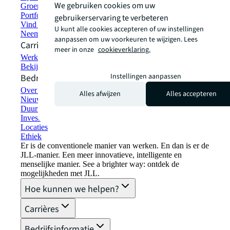
We gebruiken cookies om uw
Groen bouwen en verhuren
Portfoliomanagement
gebruikerservaring te verbeteren
Vind en huur ruimte
U kunt alle cookies accepteren of uw instellingen
Neem contact met ons op
aanpassen om uw voorkeuren te wijzigen. Lees
Carrières
meer in onze
cookieverklaring.
Werken bij JLL
Bekijk vacatures
Instellingen aanpassen
Bedrijfsinformatie
Over JLL
Alles afwijzen
Alles accepteren
Nieuws & Pers
Duurzaamheid bij JLL
Investor relations
Locaties
Ethiek
Er is de conventionele manier van werken. En dan is er de
JLL-manier. Een meer innovatieve, intelligente en
menselijke manier. See a brighter way: ontdek de
mogelijkheden met JLL.
Hoe kunnen we helpen?
Carrières
Bedrijfsinformatie