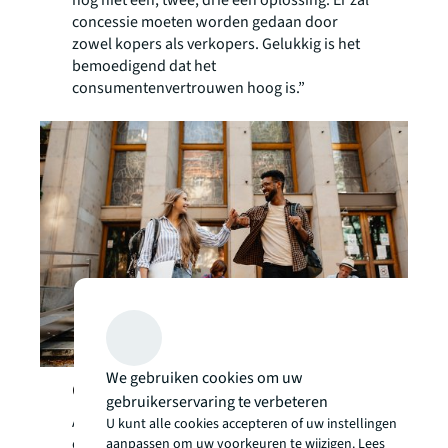
nog niet één, twee, drie een oplossing. Er zal
concessie moeten worden gedaan door
zowel kopers als verkopers. Gelukkig is het
bemoedigend dat het
consumentenvertrouwen hoog is.”
We gebruiken cookies om uw
Over JLL
gebruikerservaring te verbeteren
Al meer dan 200 jaar helpt JLL (NYSE: JLL),
U kunt alle cookies accepteren of uw instellingen
een toonaangevend wereldwijd zakelijk en
aanpassen om uw voorkeuren te wijzigen. Lees