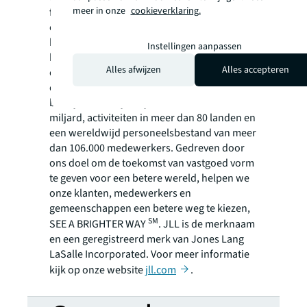
meer in onze
cookieverklaring.
financieel adviseur op het gebied van
commercieel vastgoed en vermogensbeheer,
klanten bij het kopen, bouwen, bewonen,
Instellingen aanpassen
beheren en investeren in diverse industriële,
Alles afwijzen
Alles accepteren
commerciële, residentiële en winkelpanden,
evenals hotels. JLL is een Fortune 500®
bedrijf met een jaarlijkse omzet van 20,8
miljard, activiteiten in meer dan 80 landen en
een wereldwijd personeelsbestand van meer
dan 106.000 medewerkers. Gedreven door
ons doel om de toekomst van vastgoed vorm
te geven voor een betere wereld, helpen we
onze klanten, medewerkers en
gemeenschappen een betere weg te kiezen,
SM
SEE A BRIGHTER WAY
. JLL is de merknaam
en een geregistreerd merk van Jones Lang
LaSalle Incorporated. Voor meer informatie
kijk op onze website
jll.com
.