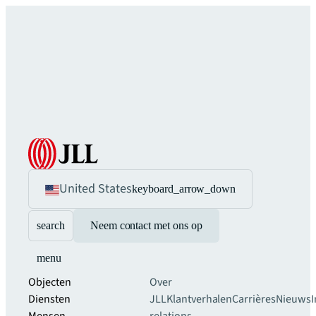
United States
keyboard_arrow_down
search
Neem contact met ons op
menu
Objecten
Over
Diensten
JLL
Klantverhalen
Carrières
Nieuws
I