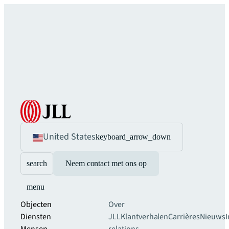
United States
keyboard_arrow_down
search
Neem contact met ons op
menu
Objecten
Over
Diensten
JLL
Klantverhalen
Carrières
Nieuws
I