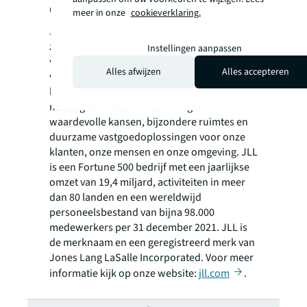
Over JLL
meer in onze
cookieverklaring.
JLL (NYSE: JLL) is een toonaangevend
zakelijk en financieel adviseur op het gebied
Instellingen aanpassen
van vastgoed en vermogensbeheer. JLL geeft
Alles afwijzen
Alles accepteren
vorm aan de toekomst van vastgoed voor een
betere wereld. Door gebruik te maken van de
meest geavanceerde technologie creëert JLL
waardevolle kansen, bijzondere ruimtes en
duurzame vastgoedoplossingen voor onze
klanten, onze mensen en onze omgeving. JLL
is een Fortune 500 bedrijf met een jaarlijkse
omzet van 19,4 miljard, activiteiten in meer
dan 80 landen en een wereldwijd
personeelsbestand van bijna 98.000
medewerkers per 31 december 2021. JLL is
de merknaam en een geregistreerd merk van
Jones Lang LaSalle Incorporated. Voor meer
informatie kijk op onze website:
jll.com
.