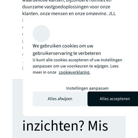
waardevolle kansen, bijzondere ruimtes en
duurzame vastgoedoplossingen voor onze
klanten, onze mensen en onze omgeving. JLL
is een Fortune 500 bedrijf met een jaarlijkse
omzet van 19,4 miljard, activiteiten in meer
dan 80 landen en een wereldwijd
personeelsbestand van meer dan 102.000
We gebruiken cookies om uw
medewerkers per 20 juni 2022. JLL is de
gebruikerservaring te verbeteren
merknaam en een geregistreerd merk van
U kunt alle cookies accepteren of uw instellingen
Jones Lang LaSalle Incorporated. Voor meer
aanpassen om uw voorkeuren te wijzigen. Lees
informatie kijk op onze website:
jll.com
.
meer in onze
cookieverklaring.
Op zoek naar
Instellingen aanpassen
Alles afwijzen
Alles accepteren
meer
inzichten? Mis