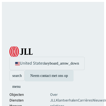
United States
keyboard_arrow_down
search
Neem contact met ons op
menu
Objecten
Over
Diensten
JLL
Klantverhalen
Carrières
Nieuws
I