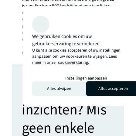
is een Fortune 500 bedrijf met een jaarlijkse
omzet van 19,4 miljard, activiteiten in meer
dan 80 landen en een wereldwijd
personeelsbestand van bijna 98.000
medewerkers per 31 december 2021. JLL is
We gebruiken cookies om uw
de merknaam en een geregistreerd merk van
gebruikerservaring te verbeteren
Jones Lang LaSalle Incorporated. Voor meer
U kunt alle cookies accepteren of uw instellingen
informatie kijk op onze website:
jll.com
.
aanpassen om uw voorkeuren te wijzigen. Lees
meer in onze
cookieverklaring.
Op zoek naar
Instellingen aanpassen
meer
Alles afwijzen
Alles accepteren
inzichten? Mis
geen enkele