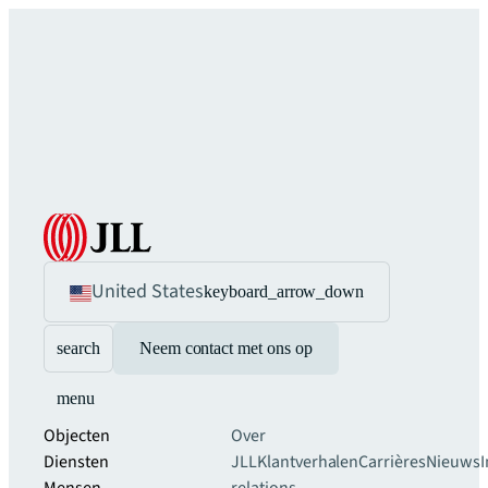
United States
keyboard_arrow_down
search
Neem contact met ons op
menu
Objecten
Over
Diensten
JLL
Klantverhalen
Carrières
Nieuws
I