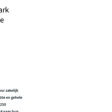
ark
se
or zakelijk
16e en gehele
 250
4 naar hun