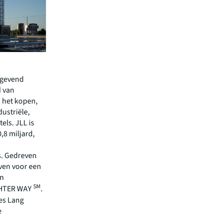
angevend
d van
 het kopen,
ustriële,
els. JLL is
,8 miljard,
. Gedreven
ven voor een
en
SM
IGHTER WAY
.
es Lang
e