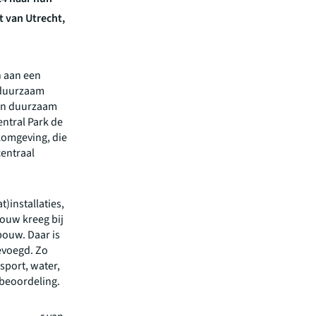
t van Utrecht,
n aan een
 duurzaam
 en duurzaam
entral Park de
komgeving, die
entraal
)installaties,
ouw kreeg bij
bouw. Daar is
gevoegd. Zo
sport, water,
beoordeling.