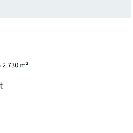
a 2.730 m²
t