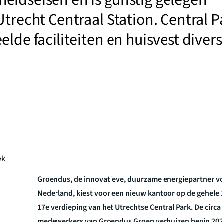
eidseisen en is gunstig gelegen
Utrecht Centraal Station. Central P
elde faciliteiten en huisvest diver
ek
Groendus, de innovatieve, duurzame energiepartner vo
Nederland, kiest voor een nieuw kantoor op de gehele 
17e verdieping van het Utrechtse Central Park. De circa
medewerkers van Groendus Groep verhuizen begin 202