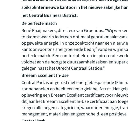
spiksplinternieuwe kantoor in het nieuwe zakelijke har
het Central Business District.
De perfecte match
René Raaijmakers, directeur van Groendus: “Wij werke
toekomst waarin iedereen optimaal gebruikmaakt van
opgewekte energie. In onze zoektocht naar een nieuw
kantoor voor ons snelgroeiende bedrijf vonden wij in C
perfecte match. Een comfortabele en inspirerende wer
voldoet aan de hoogste duurzaamheidseisen én super c
gelegen naast het Utrecht Centraal Station.”
Breeam Excellent In-Use
Central Park is uitgerust met energiebesparende (klimaat
zonnepanelen en heeft een energielabel A++++. Het geb
oplevering een Breeam Excellent certificaat voor nieuw
dit jaar het Breeam Excellent In-Use certificaat aan toe
kregen alle negen categorieën, waaronder energie, tran
management, materialen en gezondheid, een positieve 
Central Park