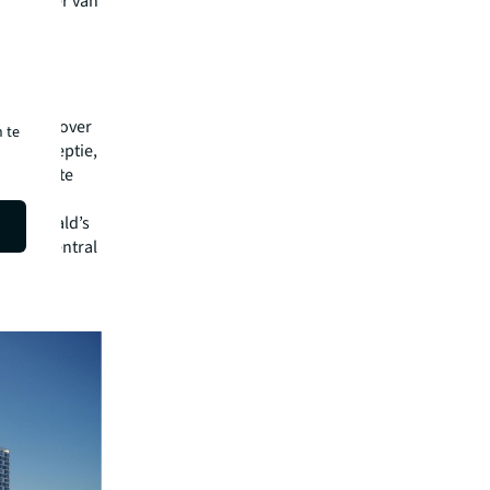
verhuurder van
f
n JLL
 APF
verdeeld over
 te
rale receptie,
ter hoogte
 kantoor
, McDonald’s
uurd. Central
re APF