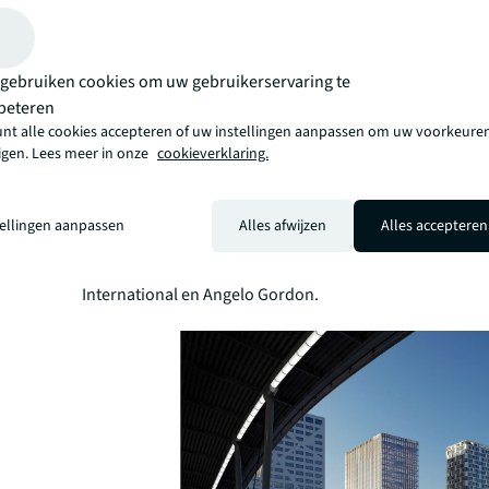
Institutionele investeerder Bouwinvest is eigenaar en 
Central Park. In het verhuurproces behartigde
Zadelhof
Vastgoedadviseurs B.V.
de belangen van Groendus e
vertegenwoordigde Bouwinvest, in samenwerking met
gebruiken cookies om uw gebruikerservaring te
International.
beteren
Central Park bestaat uit ruim 28.500 m² kantoorruimte 
unt alle cookies accepteren of uw instellingen aanpassen om uw voorkeuren
23 verdiepingen. De gedeelde faciliteiten, zoals een cent
zigen. Lees meer in onze
cookieverklaring.
restaurant The Farm Kitchen en het stadspark op 45 me
maken van Central Park een unieke werkomgeving. Het
huisvest een diverse mix aan huurders, zoals ABN Amro
tellingen aanpassen
Alles afwijzen
Alles accepteren
en PepsiCo. Inmiddels is ruim 85% van het gebouw verh
Park is een initiatief en ontwikkeling van de joint ventu
International en Angelo Gordon.