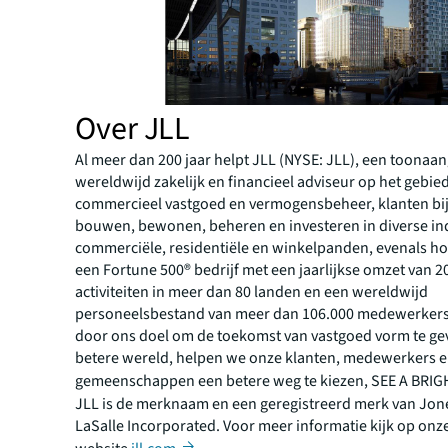
Over JLL
Al meer dan 200 jaar helpt JLL (NYSE: JLL), een toona
wereldwijd zakelijk en financieel adviseur op het gebie
commercieel vastgoed en vermogensbeheer, klanten bij
bouwen, bewonen, beheren en investeren in diverse ind
commerciële, residentiële en winkelpanden, evenals hot
een Fortune 500® bedrijf met een jaarlijkse omzet van 20
activiteiten in meer dan 80 landen en een wereldwijd
personeelsbestand van meer dan 106.000 medewerkers
door ons doel om de toekomst van vastgoed vorm te ge
betere wereld, helpen we onze klanten, medewerkers 
gemeenschappen een betere weg te kiezen, SEE A BR
JLL is de merknaam en een geregistreerd merk van Jon
LaSalle Incorporated. Voor meer informatie kijk op onz