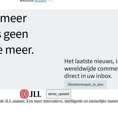
website
jll.com
.
 meer
s geen
e meer.
Het laatste nieuws, 
wereldwijde commer
direct in uw inbox.
Abonneren
open_in_new
arrow_upward
 de JLL-manier. Een meer innovatieve, intelligente en menselijke manie