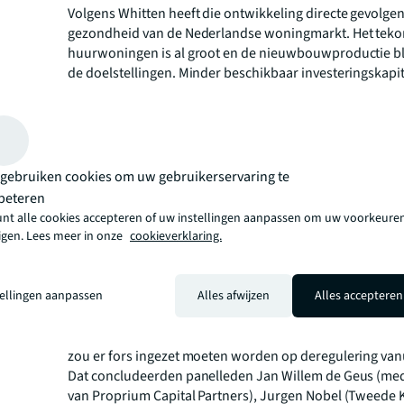
Volgens Whitten heeft die ontwikkeling directe gevolge
gezondheid van de Nederlandse woningmarkt. Het teko
huurwoningen is al groot en de nieuwbouwproductie blij
de doelstellingen. Minder beschikbaar investeringskapit
ontwikkeling van nieuwe woningen nog eens verder on
Aan rendement ligt het niet
De oplossing? Die ligt vooral bij de politiek, werd duidel
paneldiscussie die volgde op de presentatie van Whitten
gebruiken cookies om uw gebruikerservaring te
rendement ligt het niet”, vertelde Victor van Bommel, C
vastgoedinvesteringsmaatschappij Orange Capital Partne
beteren
hoog genoeg. Waar het om gaat, is een gebrek aan stabil
unt alle cookies accepteren of uw instellingen aanpassen om uw voorkeuren
zigen. Lees meer in onze
cookieverklaring.
voorspelbaarheid doordat de spelregels continu worde
Dat zie je in het buitenland veel minder gebeuren. Door
aan voorspelbaarheid wordt het onmogelijk om risico’s 
tellingen aanpassen
Alles afwijzen
Alles accepteren
schatten, waardoor investeerders zich genoodzaakt zie
trekken.”
Om het tij te keren en buitenlands kapitaal weer terug a
zou er fors ingezet moeten worden op deregulering van
Dat concludeerden panelleden Jan Willem de Geus (me
van Proprium Capital Partners), Jurgen Nobel (Tweede 