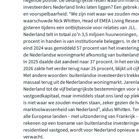
negende positie. De belangrijkste reden waarom intern
investeerders Nederland links laten liggen? Een gebrek a
en voorspelbaarheid. “We zijn niet waar we zouden moe
waarschuwde Nick Whitten, Head of EMEA Living Researc
gisteren tijdens een ontbijtsessie voor relaties van JLL.
Nederland telt in totaal zo’n 3,5 miljoen huurwoningen
procent in handen is van institutionele beleggers. In de t
eind 2024 was gemiddeld 57 procent van het investering
de Nederlandse woningmarkt afkomstig van buitenland
In 2025 daalde dat aandeel naar 37 procent. In het eerst
2026 zakte het verder terug naar 25 procent, blijkt uit cij
Met andere woorden: buitenlandse investeerders trekke
massaal terug uit de Nederlandse woningmarkt. Jaren
Nederland tot de vijf belangrijkste bestemmingen voor 
vastgoedkapitaal, maar inmiddels staat ons land op ple
is niet waar we zouden moeten staan, zeker gezien de 
marktvolwassenheid van Nederland”, aldus Whitten. Terw
alle Europese landen – met uitzondering van Frankrijk – d
rekenen op een toename van buitenlandse investeringe
residentieel vastgoed, wordt voor Nederland opnieuw e
verwacht.