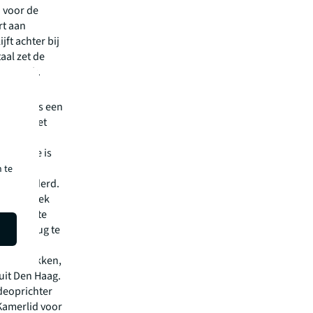
n voor de
rt aan
ft achter bij
aal zet de
der druk.
ijk tijdens een
. “Aan het
EO van
rs. “Die is
iteit en
 te
n veranderd.
 het gebrek
goed in te
n om terug te
an te trekken,
uit Den Haag.
deoprichter
Kamerlid voor