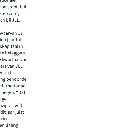
ationale
an stabiliteit
ten zijn”,
h bij JLL,
, waarvan 11
ien jaar tot
skapitaal in
se beleggers.
e kwartaal van
fers van JLL.
n zich
lang behoorde
internationaal
k negen. “Dat
hoge
ijl vrijwel
it jaar juist
n in
en daling