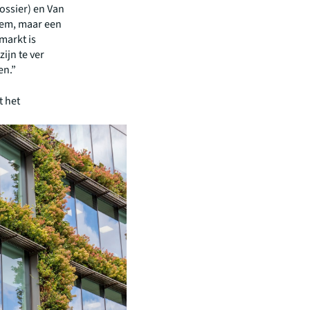
ossier) en Van
eem, maar een
markt is
ijn te ver
en.”
t het