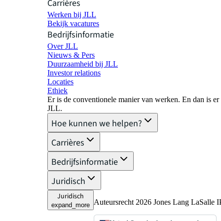
Carrières
Werken bij JLL
Bekijk vacatures
Bedrijfsinformatie
Over JLL
Nieuws & Pers
Duurzaamheid bij JLL
Investor relations
Locaties
Ethiek
Er is de conventionele manier van werken. En dan is er
JLL.
Hoe kunnen we helpen?
Carrières
Bedrijfsinformatie
Juridisch
Juridisch
Auteursrecht 2026 Jones Lang LaSalle IP
expand_more