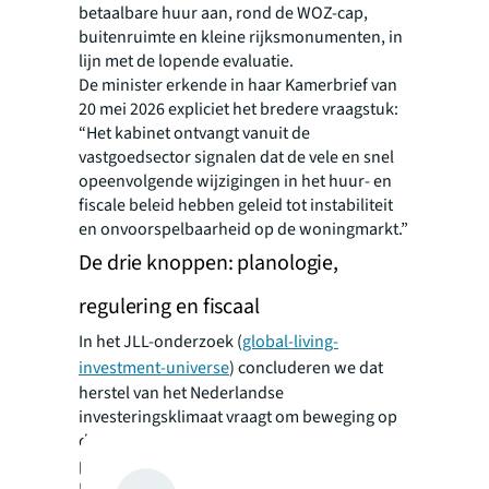
betaalbare huur aan, rond de WOZ-cap,
buitenruimte en kleine rijksmonumenten, in
lijn met de lopende evaluatie.
De minister erkende in haar Kamerbrief van
20 mei 2026 expliciet het bredere vraagstuk:
“Het kabinet ontvangt vanuit de
vastgoedsector signalen dat de vele en snel
opeenvolgende wijzigingen in het huur- en
fiscale beleid hebben geleid tot instabiliteit
en onvoorspelbaarheid op de woningmarkt.”
De drie knoppen: planologie,
regulering en fiscaal
In het JLL-onderzoek (
global-living-
investment-universe
) concluderen we dat
herstel van het Nederlandse
investeringsklimaat vraagt om beweging op
drie assen tegelijk: fiscaal, regulering en
planologie.