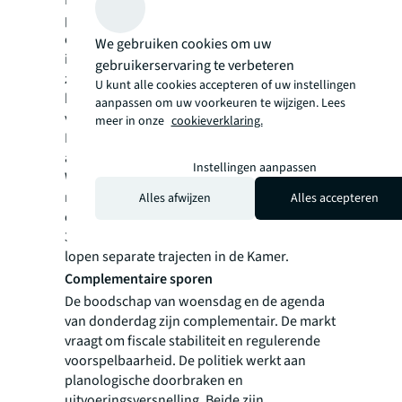
Het Kamerdebat van donderdag richtte zich
primair op de planologische knop:
doorbraakaanpak, STOER, versnellingstafels,
We gebruiken cookies om uw
industriële bouw, optoppen en splitsen. Dat
gebruikerservaring te verbeteren
zijn concrete instrumenten die versnelling
U kunt alle cookies accepteren of uw instellingen
kunnen opleveren, en dat momentum
aanpassen om uw voorkeuren te wijzigen. Lees
verdient erkenning.
meer in onze
cookieverklaring.
De fiscale en de regulerende knop komen in
andere debatten aan bod. De aangekondigde
Instellingen aanpassen
WBH-evaluatie van medio 2026 biedt een
natuurlijk moment om de regulerende kant
Alles afwijzen
Alles accepteren
opnieuw te wegen. Voor de fiscale kant, box
3, het FBI-regime en de overdrachtsbelasting,
lopen separate trajecten in de Kamer.
Complementaire sporen
De boodschap van woensdag en de agenda
van donderdag zijn complementair. De markt
vraagt om fiscale stabiliteit en regulerende
voorspelbaarheid. De politiek werkt aan
planologische doorbraken en
uitvoeringsversnelling. Beide zijn