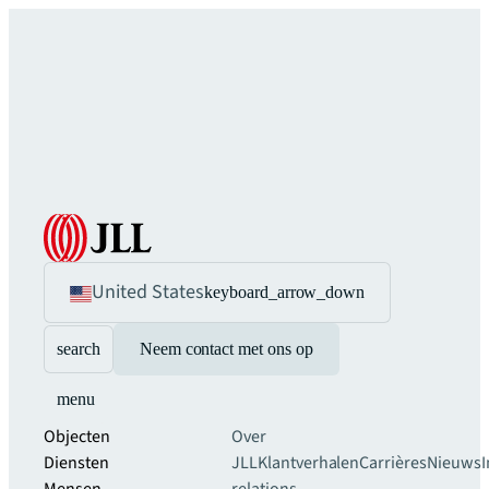
United States
keyboard_arrow_down
search
Neem contact met ons op
menu
Objecten
Over
Diensten
JLL
Klantverhalen
Carrières
Nieuws
I