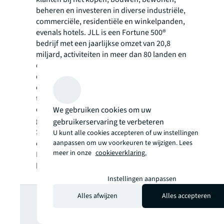
beheren en investeren in diverse industriële,
commerciële, residentiële en winkelpanden,
evenals hotels. JLL is een Fortune 500®
bedrijf met een jaarlijkse omzet van 20,8
miljard, activiteiten in meer dan 80 landen en
een wereldwijd personeelsbestand van meer
dan 106.000 medewerkers. Gedreven door
ons doel om de toekomst van vastgoed vorm
te geven voor een betere wereld, helpen we
onze klanten, medewerkers en
We gebruiken cookies om uw
gemeenschappen een betere weg te kiezen,
gebruikerservaring te verbeteren
SM
SEE A BRIGHTER WAY
. JLL is de merknaam
U kunt alle cookies accepteren of uw instellingen
aanpassen om uw voorkeuren te wijzigen. Lees
en een geregistreerd merk van Jones Lang
meer in onze
cookieverklaring.
LaSalle Incorporated. Voor meer informatie
kijk op onze website
jll.com
.
Instellingen aanpassen
Op zoek naar
Alles afwijzen
Alles accepteren