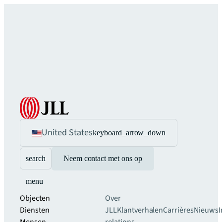
United States
keyboard_arrow_down
search
Neem contact met ons op
menu
Objecten
Over
Diensten
JLL
Klantverhalen
Carrières
Nieuws
I