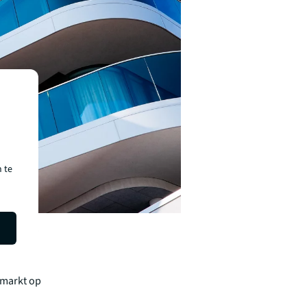
 te
op €7,6
tor bleef
t totale
 markt op