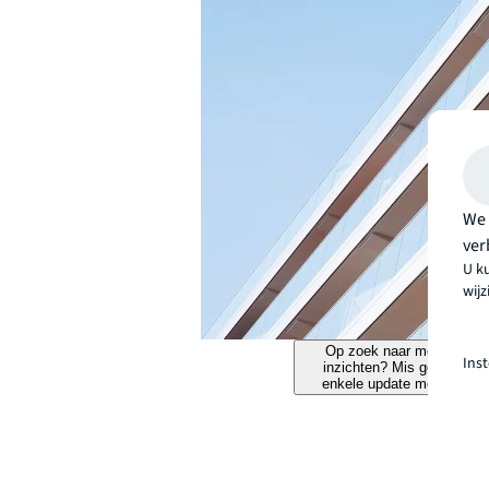
We 
ver
U k
wij
Op zoek naar meer
Ins
inzichten? Mis geen
enkele update meer.