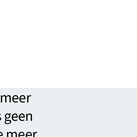
 meer
s geen
e meer.