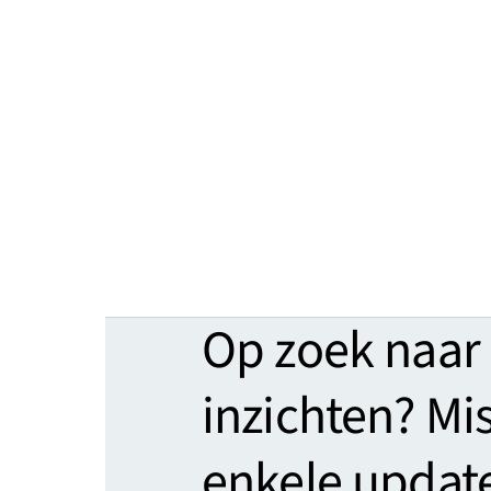
Op zoek naar
inzichten? Mi
enkele updat