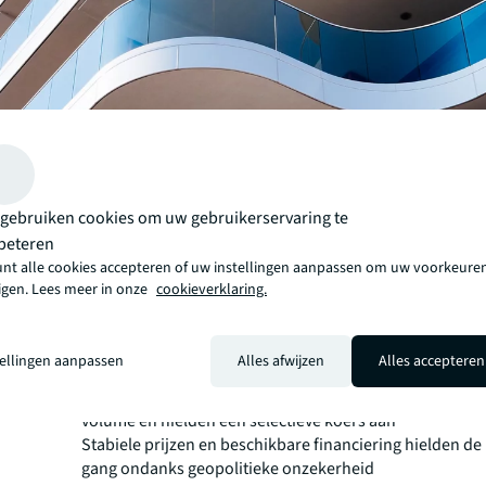
gebruiken cookies om uw gebruikerservaring te
beteren
unt alle cookies accepteren of uw instellingen aanpassen om uw voorkeuren
zigen. Lees meer in onze
cookieverklaring.
Het investeringsvolume kwam in het eerste halfjaar uit 
tellingen aanpassen
Alles afwijzen
Alles accepteren
miljard, waarbij wonen met €3,6 miljard de grootste sec
Nederlandse investeerders waren goed voor 59% van he
volume en hielden een selectieve koers aan
Stabiele prijzen en beschikbare financiering hielden de
gang ondanks geopolitieke onzekerheid